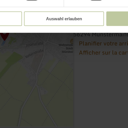
Schönecker Burg
Auswahl erlauben
Bornstraße
56294 Münstermaif
Planifier votre arr
Afficher sur la car