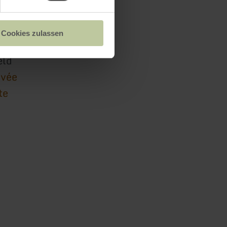
Cookies zulassen
eld
ivée
te