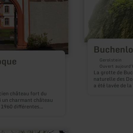
Buchenlo
oque
Gerolstein
Ouvert aujourd'
La grotte de Buc
naturelle des Do
a été lavée de la
par la force dis
cien château fort du
est ouverte toute
i un charmant château
1960 différentes