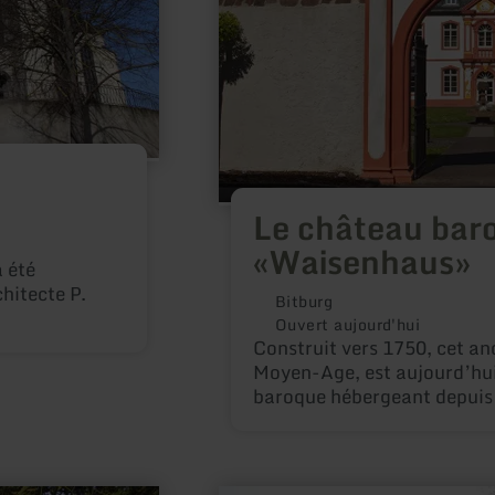
Le château bar
«Waisenhaus»
a été
hitecte P.
Bitburg
Ouvert aujourd'hui
Construit vers 1750, cet an
Moyen-Age, est aujourd’hu
baroque hébergeant depuis 
écoles.
en