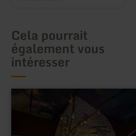
Cela pourrait
également vous
intéresser
en
savoir
plus
sur
:
ArsKrippana