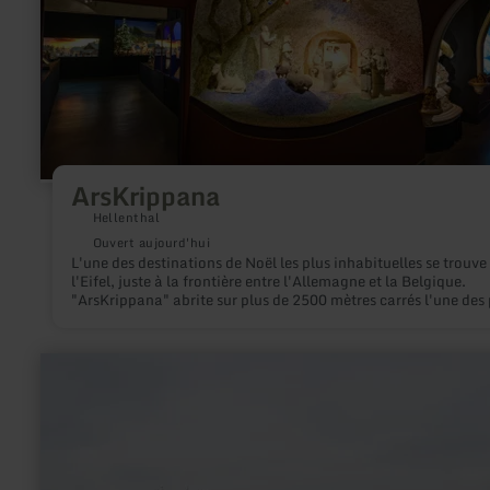
ArsKrippana
Hellenthal
Ouvert aujourd'hui
L'une des destinations de Noël les plus inhabituelles se trouve
l'Eifel, juste à la frontière entre l'Allemagne et la Belgique.
"ArsKrippana" abrite sur plus de 2500 mètres carrés l'une des 
grandes et des plus impressionnantes collections de crèches d
d'Europe. Juste à temps pour la fête de Noël 2024, l'exploitan
Michael Balter présente deux points forts qui doivent avant to
en
inciter à la réflexion en ces temps de turbulences : une crèche 
savoir
paix et un "rêve des anges".
plus
sur
:
Dr.-
Heinrich-
Menke-