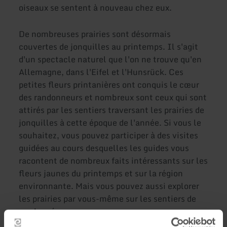
oiseaux se sentent à nouveau chez eux.
De nombreuses prairies sont désormais
couvertes de jonquilles au printemps. Il s'agit
d'un spectacle naturel que l'on ne trouve qu'en
Allemagne, dans l'Eifel et l'Hunsrück. Ces
petites fleurs printanières ont conquis le cœur
des randonneurs et nombreux sont ceux qui sont
attirés par les sentiers traversant les prairies de
jonquilles à cette époque de l'année. Si vous le
souhaitez, vous pouvez participer à des visites
guidées au cours desquelles les guides vous
racontent de nombreux faits intéressants sur les
fleurs jaunes du printemps et sur la région
environnante. Mais vous pouvez aussi explorer
les prairies par vous-même sur les sentiers de
randonnée.