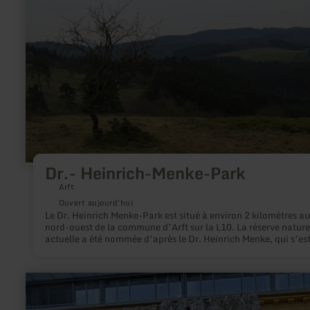
Park
Dr.- Heinrich-Menke-Park
Arft
Ouvert aujourd'hui
Le Dr. Heinrich Menke-Park est situé à environ 2 kilomètres au
nord-ouest de la commune d’Arft sur la L10. La réserve nature
actuelle a été nommée d’après le Dr. Heinrich Menke, qui s’es
fortement engagé pour la conservation des dernières genévrie
dans l’Osteifel.
en
savoir
plus