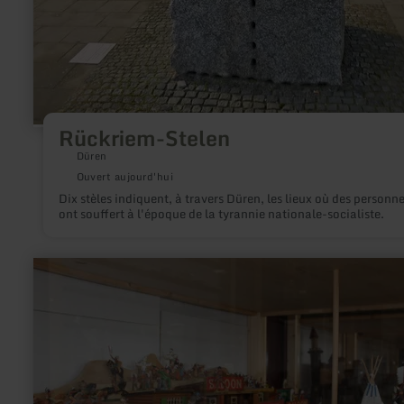
Rückriem-Stelen
Düren
Ouvert aujourd'hui
Dix stèles indiquent, à travers Düren, les lieux où des personn
ont souffert à l'époque de la tyrannie nationale-socialiste.
en
savoir
plus
sur
:
Spielzeugmuseum
"Ludwig
Caratiola"