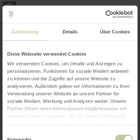
Loca
ma
posi
Rechercher un lieu
Ouvrir le filtre
CARTE INTERACTIVE
Zustimmung
Details
Über Cookies
Diese Webseite verwendet Cookies
Wir verwenden Cookies, um Inhalte und Anzeigen zu
personalisieren, Funktionen für soziale Medien anbieten
zu können und die Zugriffe auf unsere Website zu
analysieren. Außerdem geben wir Informationen zu Ihrer
Verwendung unserer Website an unsere Partner für
soziale Medien, Werbung und Analysen weiter. Unsere
Partner führen diese Informationen möglicherweise mit
weiteren Daten zusammen, die Sie ihnen bereitgestellt
haben oder die sie im Rahmen Ihrer Nutzung der Dienste
gesammelt haben.
Einwilligungsauswahl
Notwendig