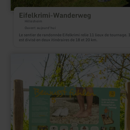
Eifelkrimi-Wanderweg
Hillesheim
Ouvert aujourd'hui
Le sentier de randonnée Eifelkrimi relie 11 lieux de tournage. I
est divisé en deux itinéraires de 18 et 20 km.
en
savoir
plus
sur
:
Sinnespfad
-
Erlebnisstation
am
Maifeld-
Radweg