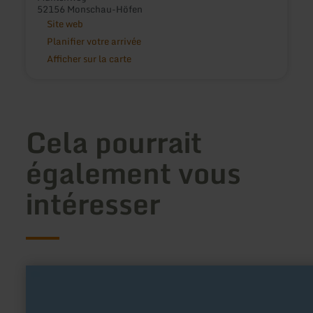
52156 Monschau-Höfen
Site web
Planifier votre arrivée
Afficher sur la carte
Cela pourrait
également vous
intéresser
en
savoir
plus
sur