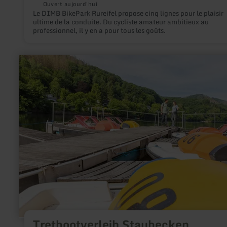
Ouvert aujourd'hui
Le DIMB BikePark Rureifel propose cinq lignes pour le plaisir
ultime de la conduite. Du cycliste amateur ambitieux au
professionnel, il y en a pour tous les goûts.
en
savoir
plus
sur
:
Tretbootverleih
Staubecken
Heimbach
Tretbootverleih Staubecken