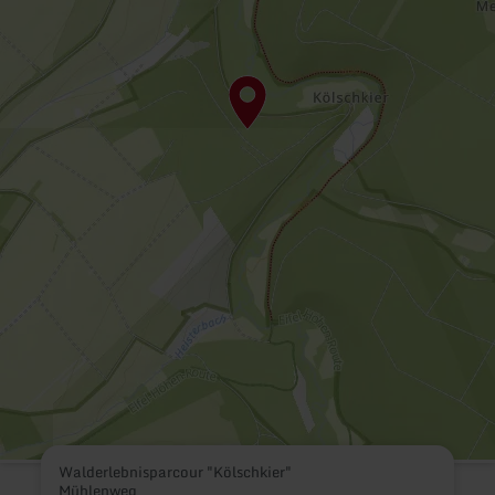
Walderlebnisparcour "Kölschkier"
Mühlenweg