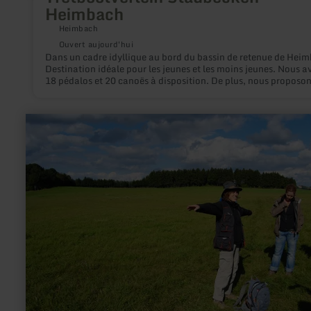
Heimbach
Heimbach
Ouvert aujourd'hui
Dans un cadre idyllique au bord du bassin de retenue de Hei
Destination idéale pour les jeunes et les moins jeunes. Nous a
18 pédalos et 20 canoës à disposition. De plus, nous proposon
jeux pour enfants et adultes à proximité immédiate de la rive 
qu'un kiosque. Idéal pour les anniversaires d'enfants, les sort
scolaires, etc.
en
savoir
plus
sur
:
Eifelkrimi-
Wanderweg