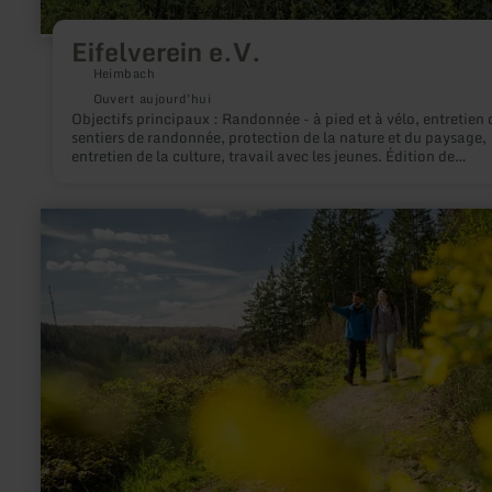
Eifelverein e.V.
Heimbach
Ouvert aujourd'hui
Objectifs principaux : Randonnée - à pied et à vélo, entretien 
sentiers de randonnée, protection de la nature et du paysage,
entretien de la culture, travail avec les jeunes. Édition de
publications.
en
savoir
plus
sur
:
Erste
Sägewerke
in
Zweifall
–
der
Klang
der
Maschinen
im
Wald