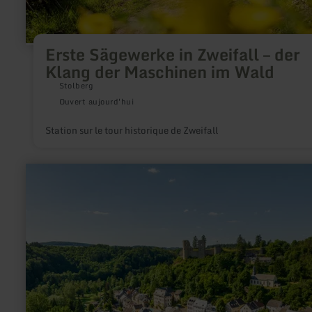
Erste Sägewerke in Zweifall – der
Klang der Maschinen im Wald
Stolberg
Ouvert aujourd'hui
Station sur le tour historique de Zweifall
en
savoir
plus
sur
:
Wohnmobilstellplatz
Schönecken