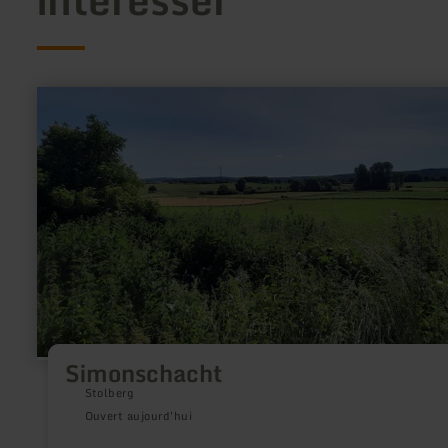
en
savoir
plus
sur
:
Simonschacht
Simonschacht
Stolberg
Ouvert aujourd'hui