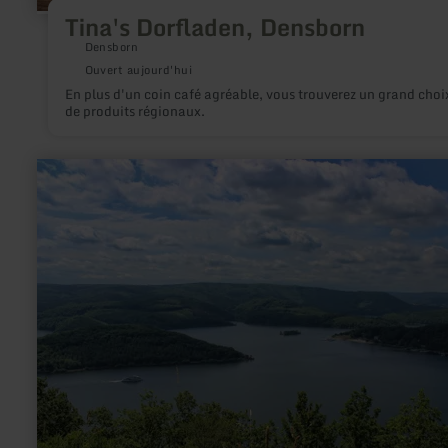
Tina's Dorfladen, Densborn
Densborn
Ouvert aujourd'hui
En plus d'un coin café agréable, vous trouverez un grand choi
de produits régionaux.
en
savoir
plus
sur
:
Eifelverein
e.V.