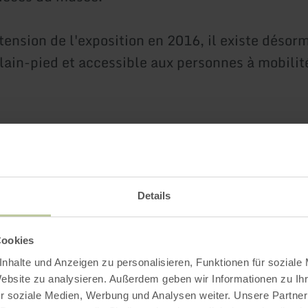
tension de l'exposition en 2016, il existe désor
lain-pied et accessible aux personnes à mobilité
:
halte au café du musée "Ofenstube" - vous y dég
Details
 gaufres !
Cookies
rmations sur
www.ofen-und-eisenmuseum.de
nhalte und Anzeigen zu personalisieren, Funktionen für soziale
Website zu analysieren. Außerdem geben wir Informationen zu I
r soziale Medien, Werbung und Analysen weiter. Unsere Partner