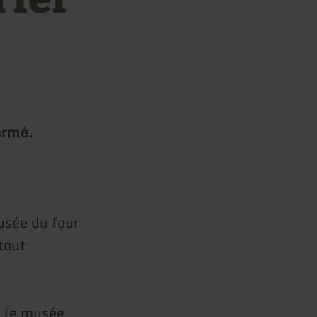
ermé.
usée du four
tout
s le musée