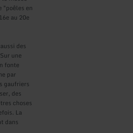
e "poêles en
 16e au 20e
 aussi des
 Sur une
n fonte
me par
s gaufriers
ser, des
utres choses
fois. La
nt dans