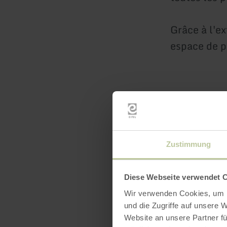
Grâce à l'ex
espace de p
Un conseil 
faites une 
Zustimmung
délicieuses
Diese Webseite verwendet 
Plus d'info
Wir verwenden Cookies, um I
und die Zugriffe auf unsere 
Website an unsere Partner fü