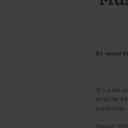
En raison d
Il y a des e
et du fer à 
particulier.
Depuis 2002,