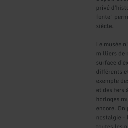
privé d'hist
fonte" perm
siècle.
Le musée n'
milliers de
surface d'e
différents 
exemple des
et des fers 
horloges mu
encore. On 
nostalgie - 
toutes les 