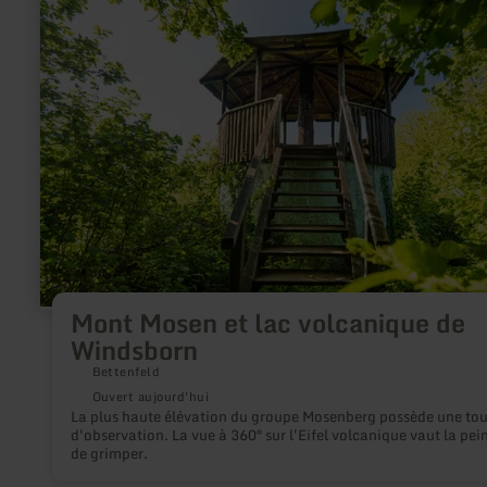
plus
sur
:
Mont
Mosen
et
lac
volcanique
de
Windsborn
Mont Mosen et lac volcanique de
Windsborn
Bettenfeld
Ouvert aujourd'hui
La plus haute élévation du groupe Mosenberg possède une tou
d'observation. La vue à 360° sur l'Eifel volcanique vaut la pei
de grimper.