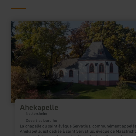
en
savoir
plus
sur
:
Ahekapelle
Ahekapelle
Nettersheim
Ouvert aujourd'hui
La chapelle du saint évêque Servatius, communément appelé
Ahekapelle, est dédiée à saint Servatius, évêque de Maastricht