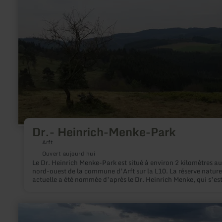
Menke-
Park
Dr.- Heinrich-Menke-Park
Arft
Ouvert aujourd'hui
Le Dr. Heinrich Menke-Park est situé à environ 2 kilomètres au
nord-ouest de la commune d’Arft sur la L10. La réserve nature
actuelle a été nommée d’après le Dr. Heinrich Menke, qui s’es
fortement engagé pour la conservation des dernières genévrie
dans l’Osteifel.
en
savoir