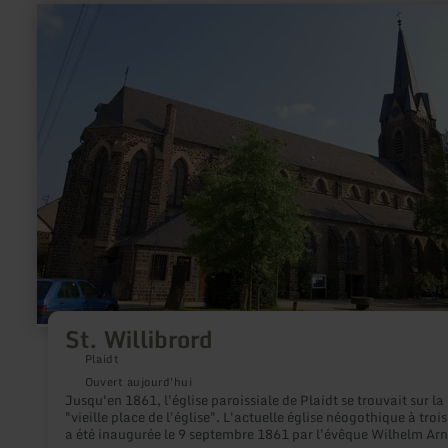
en
savoir
plus
sur
:
St.
Willibrord
St. Willibrord
Plaidt
Ouvert aujourd'hui
Jusqu'en 1861, l'église paroissiale de Plaidt se trouvait sur la
"vieille place de l'église". L'actuelle église néogothique à trois
a été inaugurée le 9 septembre 1861 par l'évêque Wilhelm Arn