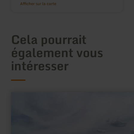
Afficher sur la carte
Cela pourrait
également vous
intéresser
en
savoir
plus
sur
:
Eifel-
Blick
"Bergfried"