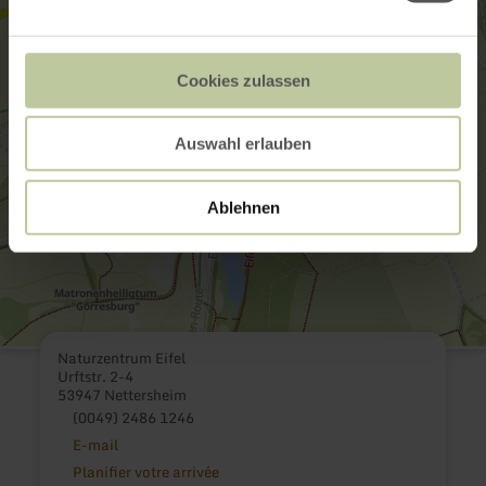
Cookies zulassen
Auswahl erlauben
Ablehnen
Naturzentrum Eifel
Urftstr. 2-4
53947 Nettersheim
(0049) 2486 1246
E-mail
Planifier votre arrivée