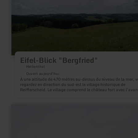
Eifel-Blick "Bergfried"
Hellenthal
Ouvert aujourd'hui
À une altitude de 470 mètres au-dessus du niveau de la mer, 
regardez en direction du sud-est le village historique de
Reifferscheid. Le village comprend le château fort avec l'avan
château et l'enceinte du château fort ainsi que le village de la
vallée situé au pied du château fort.
en
savoir
plus
sur
:
Dr.-
Heinrich-