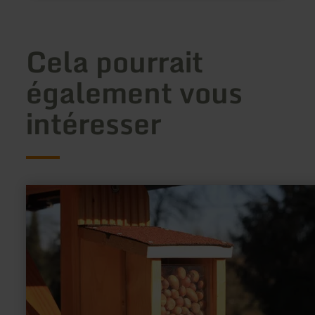
Cela pourrait
également vous
intéresser
en
savoir
plus
sur
:
Kreativhandwerk
Göres