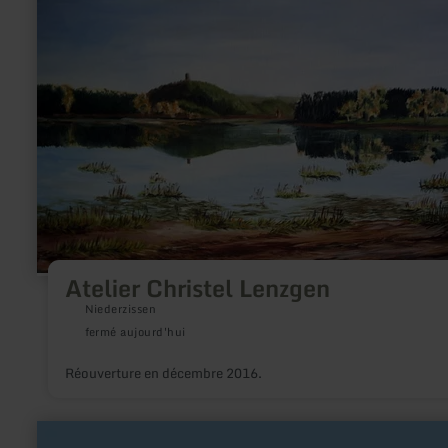
sur
:
Atelier
Christel
Lenzgen
Atelier Christel Lenzgen
Niederzissen
fermé aujourd'hui
Réouverture en décembre 2016.
en
savoir