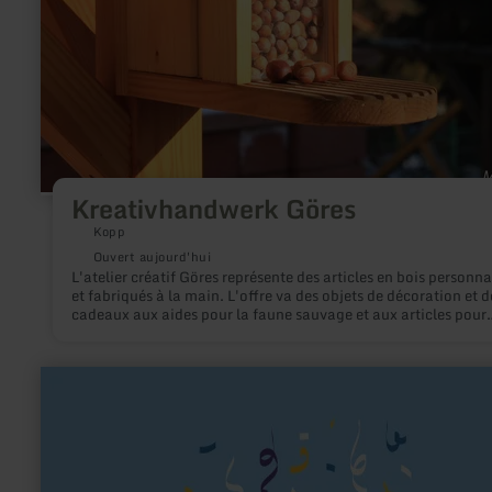
Kreativhandwerk Göres
Kopp
Ouvert aujourd'hui
L'atelier créatif Göres représente des articles en bois personna
et fabriqués à la main. L'offre va des objets de décoration et d
cadeaux aux aides pour la faune sauvage et aux articles pour
occuper les chiens. La plupart des produits est conçue et fabr
dans cette petite entreprise de deux personnes.
en
savoir
plus
sur
:
KG
Blau-