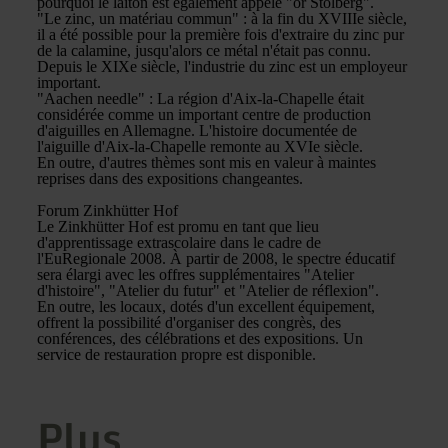
pourquoi le laiton est également appelé "or Stolberg".
"Le zinc, un matériau commun" : à la fin du XVIIIe siècle,
il a été possible pour la première fois d'extraire du zinc pur
de la calamine, jusqu'alors ce métal n'était pas connu.
Depuis le XIXe siècle, l'industrie du zinc est un employeur
important.
"Aachen needle" : La région d'Aix-la-Chapelle était
considérée comme un important centre de production
d'aiguilles en Allemagne. L'histoire documentée de
l'aiguille d'Aix-la-Chapelle remonte au XVIe siècle.
En outre, d'autres thèmes sont mis en valeur à maintes
reprises dans des expositions changeantes.
Forum Zinkhütter Hof
Le Zinkhütter Hof est promu en tant que lieu
d'apprentissage extrascolaire dans le cadre de
l'EuRegionale 2008. À partir de 2008, le spectre éducatif
sera élargi avec les offres supplémentaires "Atelier
d'histoire", "Atelier du futur" et "Atelier de réflexion".
En outre, les locaux, dotés d'un excellent équipement,
offrent la possibilité d'organiser des congrès, des
conférences, des célébrations et des expositions. Un
service de restauration propre est disponible.
Plus