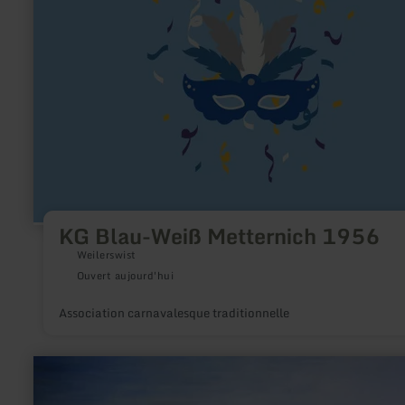
Weiß
Metternich
1956
KG Blau-Weiß Metternich 1956
Weilerswist
Ouvert aujourd'hui
Association carnavalesque traditionnelle
en
savoir
plus