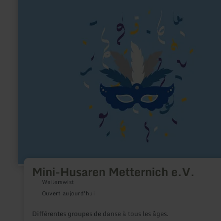
plus
sur
:
Mini-
Husaren
Metternich
e.V.
Mini-Husaren Metternich e.V.
Weilerswist
Ouvert aujourd'hui
Différentes groupes de danse à tous les âges.