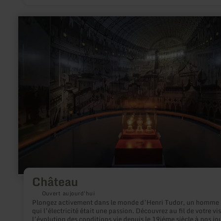
en
savoir
plus
sur
:
Château
Château
Ouvert aujourd'hui
Plongez activement dans le monde d’Henri Tudor, un homme
qui l’électricité était une passion. Découvrez au fil de votre visite
l’évolution des conditions vie depuis le 19iéme siècle à nos jou