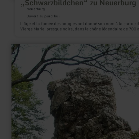
„Schwarzbildchen“ zu Neuerburg
Neuerburg
Ouvert aujourd'hui
L'âge et la fumée des bougies ont donné son nom à la statue d
Vierge Marie, presque noire, dans le chêne légendaire de 700 
en
savoir
plus
sur
:
Teufelsley