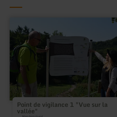
en
savoir
plus
sur
:
Point
de
vigilance
1
"Vue
sur
la
vallée"
Point de vigilance 1 "Vue sur la
vallée"
Manderscheid