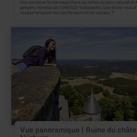
Une ancienne ferme magnifique au milieu du parc naturel et 
géoparc mondial de l'UNESCO Vulkaneifel. Que diriez-vous d
voyage temporel vers les Romains et les volcans ?
en
savoir
plus
sur
:
Vue
panoramique
|
Ruine
du
château
Nürburg
Vue panoramique | Ruine du chât