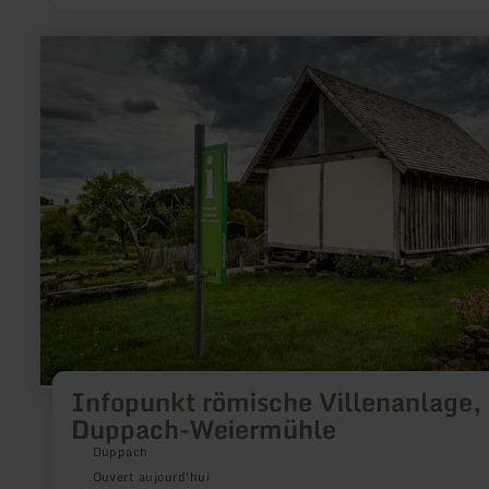
en
savoir
plus
sur
:
Infopunkt
römische
Villenanlage,
Duppach-
Weiermühle
Infopunkt römische Villenanlage,
Duppach-Weiermühle
Duppach
Ouvert aujourd'hui