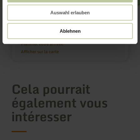
Mahlbergs Garten
Auswahl erlauben
Brüsseler Str. 33
53909 Zülpich
(0049) 2252 4143
Ablehnen
E-mail
Planifier votre arrivée
Afficher sur la carte
Cela pourrait
également vous
intéresser