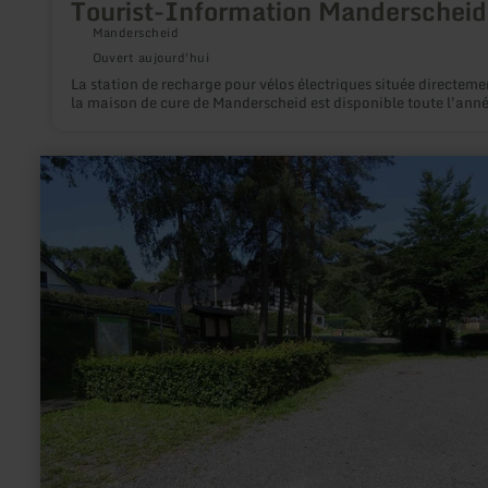
Tourist-Information Manderscheid
Manderscheid
Ouvert aujourd'hui
La station de recharge pour vélos électriques située directeme
la maison de cure de Manderscheid est disponible toute l'anné
en
savoir
plus
sur
:
Wanderparkplatz
Hans-
Josef-
Hilsenbeck-
Platz
Dedenborn