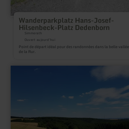
Wanderparkplatz Hans-Josef-
Hilsenbeck-Platz Dedenborn
Simmerath
Ouvert aujourd'hui
Point de départ idéal pour des randonnées dans la belle vallée
de la Rur.
en
savoir
plus
sur
:
Ortsgemeinde
Reudelsterz