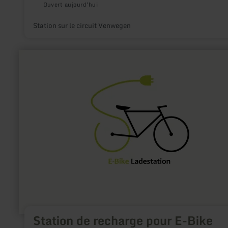
Ouvert aujourd'hui
Station sur le circuit Venwegen
en
savoir
plus
sur
:
Station
de
recharge
pour
E-
Bike
Tourist-
Information
Manderscheid
Station de recharge pour E-Bike