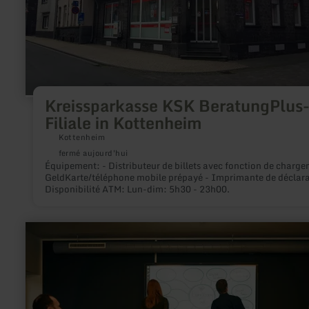
Filiale
in
Kottenheim
Kreissparkasse KSK BeratungPlus
Filiale in Kottenheim
Kottenheim
fermé aujourd'hui
Équipement: - Distributeur de billets avec fonction de charg
GeldKarte/téléphone mobile prépayé - Imprimante de déclar
Disponibilité ATM: Lun-dim: 5h30 - 23h00.
en
savoir
plus
sur
:
CO_SPACE.DN
-
Meetingräume