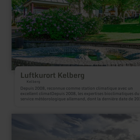
Kelberg
Luftkurort Kelberg
Kelberg
Depuis 2008, reconnue comme station climatique avec un
excellent climatDepuis 2008, les expertises bioclimatiques du
service météorologique allemand, dont la dernière date de 20
confirment le bon air et l'excellent climat de la station climat
de Kelberg. Ainsi, les conditions optimales pour des vacances
reposantes et une vie aux vertus curatives sont réunies.
en
savoir
plus
sur
: