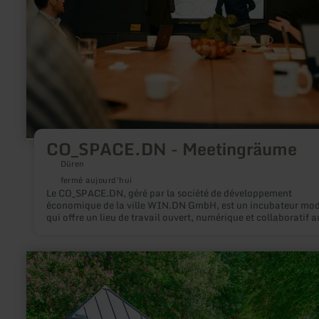
CO_SPACE.DN - Meetingräume
Düren
fermé aujourd'hui
Le CO_SPACE.DN, géré par la société de développement
économique de la ville WIN.DN GmbH, est un incubateur mo
qui offre un lieu de travail ouvert, numérique et collaboratif a
cœur du centre-ville de Düren. C'est l'endroit idéal pour les
créateurs, les entrepreneurs et les start-ups qui souhaitent
développer des modèles commerciaux durables et numériques
en
savoir
plus
sur
:
Luftkurort