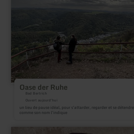
Oase
der
Ruhe
Oase der Ruhe
Bad Bertrich
Ouvert aujourd'hui
un lieu de pause idéal, pour s'attarder, regarder et se détendre
comme son nom l'indique
en
savoir