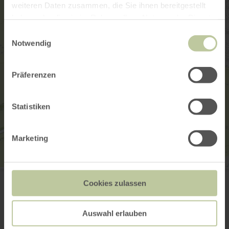
weiteren Daten zusammen, die Sie ihnen bereitgestellt
haben oder die sie im Rahmen Ihrer Nutzung der Dienste
gesammelt haben.
Einwilligungsauswahl
Notwendig
Präferenzen
Statistiken
Marketing
Kehriger Dorflädchen
Polcher Strasse 4
Cookies zulassen
56729 Kehrig
00492651 494141
E-mail
Auswahl erlauben
Planifier votre arrivée