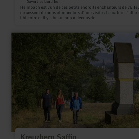
Ouvert aujourd'hui
Heimbach est l'un de ces petits endroits enchanteurs de l'Eifel
ne cessent de nous étonner lors d'une visite : La nature s'allie 
l'histoire et il y a beaucoup à découvrir.
en
savoir
plus
sur
:
Kreuzberg
Saffig
Kreuzberg Saffig