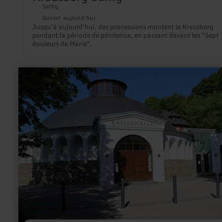
Saffig
Ouvert aujourd'hui
Jusqu'à aujourd'hui, des processions montent le Kreuzberg
pendant la période de pénitence, en passant devant les "Sept
douleurs de Marie".
en
savoir
plus
sur
:
Kaiserhalle
Burgbrohl