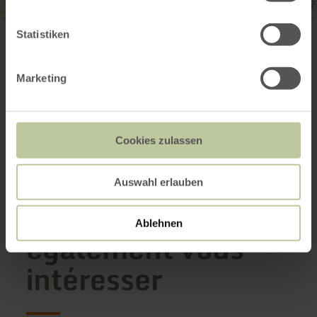
Tourist-Information Bitburger Land
Römermauer 6
Statistiken
54634 Bitburg
(0049) 6561 94340
E-mail
Marketing
Site web
Planifier votre arrivée
Afficher sur la carte
Cookies zulassen
Auswahl erlauben
Cela pourrait
Ablehnen
également vous
intéresser