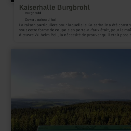
Kaiserhalle Burgbrohl
Burgbrohl
Ouvert aujourd'hui
La raison particulière pour laquelle le Kaiserhalle a été constr
sous cette forme de coupole en porte-à-faux était, pour le maî
d'œuvre Wilhelm Bell, la nécessité de prouver qu'il était possi
d'utiliser des matériaux de construction locaux comme la chau
sable de lave et le trass, même pour des charges extrêmes. Une
preuve semblait nécessaire à une époque précédant le tourna
en
siècle, lorsque le ciment avait commencé sa marche triomphal
savoir
que, par conséquent, l'extraction de la semoule dans la vallée
plus
Brohl ne cessait de diminuer.
sur
:
Eifel-
Blicke:
Am
Eifel-
Blick
„Zur
Hardt“
bei
Weinsheim