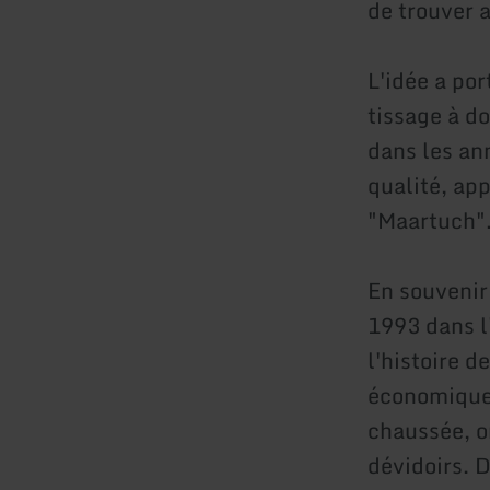
de trouver a
L'idée a por
tissage à d
dans les an
qualité, ap
"Maartuch"
En souvenir
1993 dans l
l'histoire d
économique 
chaussée, o
dévidoirs. D