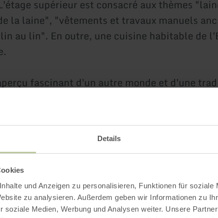
L'étage supérieur est consacré aux thèmes "lain
de la laine", "vêtements et travaux manuels anc
in au lin". En outre, une cuisine habitable de l'E
e.
perçu fascinant d'un autre monde et d'une trad
presque perdue !
Details
Plus d'information
Cookies
nhalte und Anzeigen zu personalisieren, Funktionen für soziale
Website zu analysieren. Außerdem geben wir Informationen zu I
r soziale Medien, Werbung und Analysen weiter. Unsere Partner