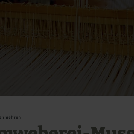
kenmehren
mweberei-Mus