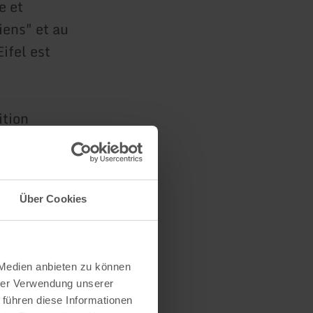
e et
iens" et au
ifel est
ition
Über Cookies
s
 Medien anbieten zu können
hrer Verwendung unserer
 führen diese Informationen