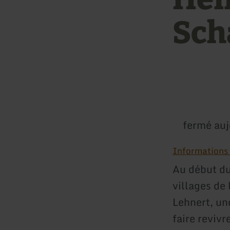
Sch
fermé auj
Informations s
Au début d
villages de 
Lehnert, une
faire revivr