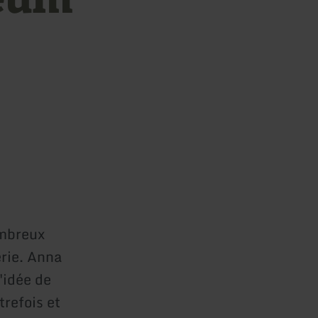
mbreux
erie. Anna
'idée de
trefois et