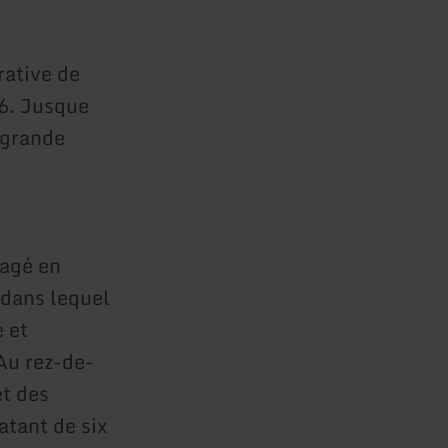
rative de
6. Jusque
 grande
nagé en
 dans lequel
e et
Au rez-de-
et des
atant de six