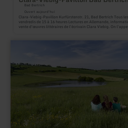
Bad Bertrich
Ouvert aujourd'hui
Clara-Viebig-Pavillon Kurfürstenstr. 21, Bad Bertrich Tous les
vendredis de 15 à 16 heures Lectures en Allemande, information et
vente d'œuvres littéraires de l'écrivain Clara Viebig. On l'appelle
"poète de l'Eifel" - un des écrivains les plus populaires du déb
20e siècle, qui était souvent sur la route dans l'Eifel volcaniqu
aimait Bad Bertrich. (Situation : Mars 2023)
en
savoir
plus
sur
:
Trautzberger
Maar