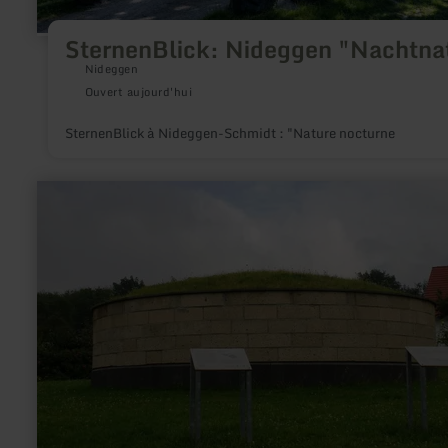
SternenBlick: Nideggen "Nachtna
Nideggen
Ouvert aujourd'hui
SternenBlick à Nideggen-Schmidt : "Nature nocturne
en
savoir
plus
sur
:
Grabhügel
von
Ochtendung