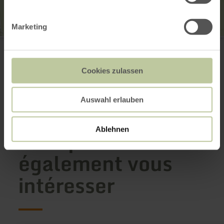
Marketing
Kreuzkapelle Zemmer-Schleidweiler
Kapellenstraße 44
54313 Zemmer-Schleidweiler
Planifier votre arrivée
Cookies zulassen
Afficher sur la carte
Auswahl erlauben
Cela pourrait
Ablehnen
également vous
intéresser