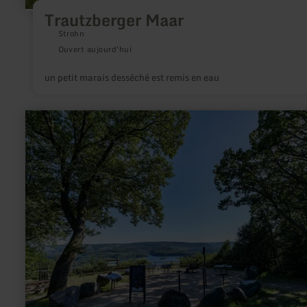
Trautzberger Maar
Strohn
Ouvert aujourd'hui
un petit marais desséché est remis en eau
en
savoir
plus
sur
:
SternenBlick:
Nideggen
"Nachtnatur"