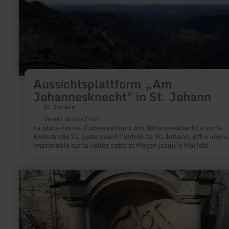
Aussichtsplattform „Am
Johannesknecht" in St. Johann
St. Johann
Ouvert aujourd'hui
La plate-forme d’observation « Am Johannesknecht » sur la
Kreisstraße 21, juste avant l’entrée de St. Johann, offre une v
imprenable sur la vallée nette et Mayen jusqu’à Maifeld.
en
savoir
plus
sur
:
Riedener
Fußfälle