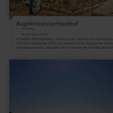
Kupfermeisterfriedhof
Stolberg
Ouvert aujourd'hui
A l'église de Finkenberg, construite en 1615 et reconstruite pa
Tillmann Roland en 1725, un cimetière avec des pierres tomb
impressionnantes, décorées des armoiries des familles de maî
cuivriers.
en
savoir
plus
sur
:
Aussichtsplattform
„Am
Johannesknecht"
in
St.
Johann