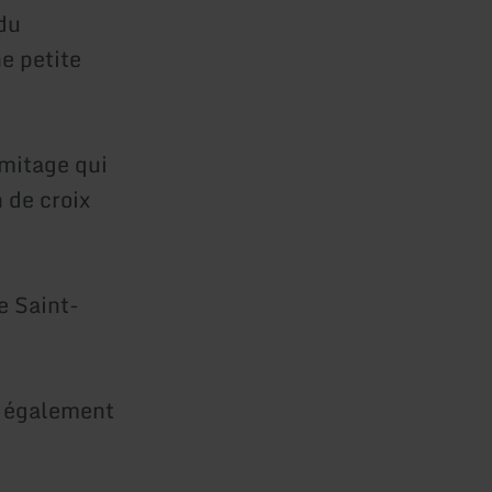
du
e petite
rmitage qui
 de croix
e Saint-
t également