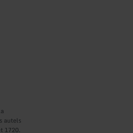
la
s autels
et 1720.