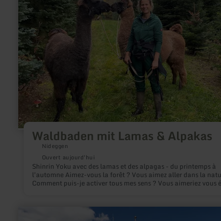
Waldbaden mit Lamas & Alpakas
Nideggen
Ouvert aujourd'hui
Shinrin Yoku avec des lamas et des alpagas - du printemps à
l'automne Aimez-vous la forêt ? Vous aimez aller dans la natu
Comment puis-je activer tous mes sens ? Vous aimeriez vous 
du quotidien et vous DÉTENDRE vraiment ? Alors vous êtes à 
bonne adresse avec moi et mes doux animaux ! Avec un group
six participants au maximum, nous nous promenons dans la f
en
avec des alpagas et des lamas. Outre de longs moments de re
savoir