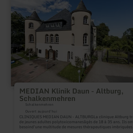
nous effectuons différents exercices pour l'esprit, le corps et 
plus
(p. ex. exercices de respiration, ancrage dans le quotidien, m
sur
en forêt et bien d'autres). Il est également possible d'apporter
:
nourriture pour un petit pique-nique dans la forêt.
MEDIAN
Klinik
Daun
-
Altburg,
Schalkenmehren
MEDIAN Klinik Daun - Altburg,
Schalkenmehren
Schalkenmehren
Ouvert aujourd'hui
CLINIQUES MEDIAN DAUN - ALTBURGLa clinique Altburg tr
de jeunes adultes polytoxicomanesâgés de 18 à 35 ans. Ils on
besoind'une multitude de mesures thérapeutiques imbriquées 
unes dans les autres,pour construire pas à pas une vie sans