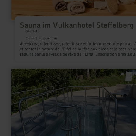
Sauna im Vulkanhotel Steffelberg
Steffeln
Ouvert aujourd'hui
Accélérez, ralentissez, ralentissez et faites une courte pause. V
et sentez la nature de l'Eifel de la tête aux pieds et laissez-vou
séduire par le paysage de rêve de l'Eifel! Inscription préalable
nécessaire!
en
savoir
plus
sur
:
Achtsamkeitspunkt
2
"Erfrischung
und
Stärkung"