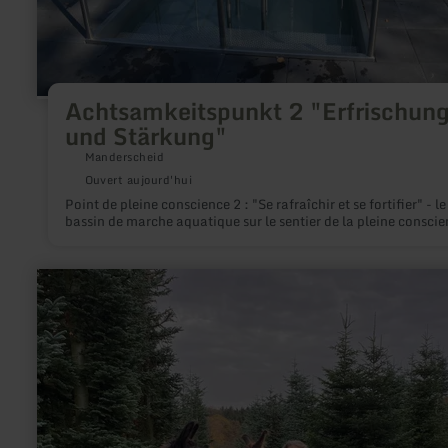
Achtsamkeitspunkt 2 "Erfrischun
und Stärkung"
Manderscheid
Ouvert aujourd'hui
Point de pleine conscience 2 : "Se rafraîchir et se fortifier" - le
bassin de marche aquatique sur le sentier de la pleine conscie
en
savoir
plus
sur
:
Waldbaden
mit
Lamas
&amp;
Alpakas