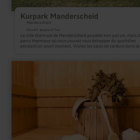
Kurpark Manderscheid
Manderscheid
Ouvert aujourd'hui
La ville thermale de Manderscheid possède non pas un, mais 
parcs thermaux où vous pouvez vous échapper du quotidien
pendant un court moment. Visitez les oasis de verdure dans la 
du château dans le GesundLand Vulkaneifel.
en
savoir
plus
sur
:
Sauna
im
Vulkanhotel
Steffelberg