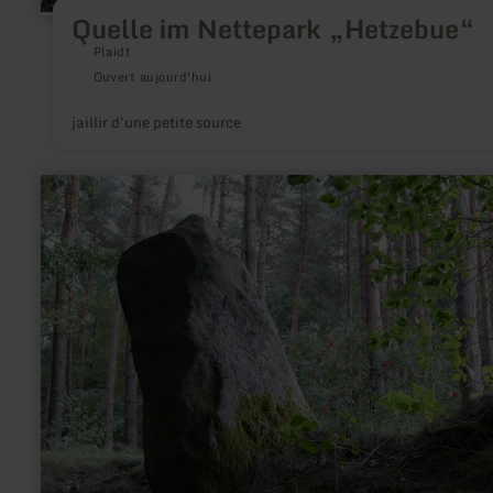
Quelle im Nettepark „Hetzebue“
Plaidt
Ouvert aujourd'hui
jaillir d'une petite source
en
savoir
plus
sur
:
Langenstein