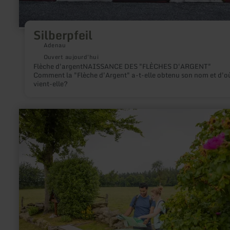
Silberpfeil
Adenau
Ouvert aujourd'hui
Flèche d'argentNAISSANCE DES "FLÈCHES D'ARGENT"
Comment la "Flèche d'Argent" a-t-elle obtenu son nom et d'o
vient-elle?
en
savoir
plus
sur
:
Eifel-
Blick
-
"Steling"
in
Monschau-
Mützenich