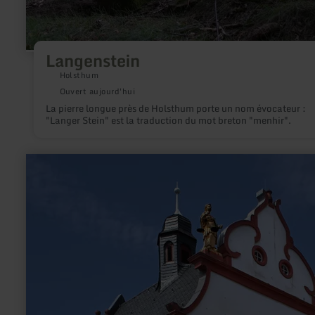
Langenstein
Holsthum
Ouvert aujourd'hui
La pierre longue près de Holsthum porte un nom évocateur :
"Langer Stein" est la traduction du mot breton "menhir".
en
savoir
plus
sur
:
Rathaus