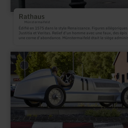
Rathaus
Münstermaifeld
Édifié en 1575 dans le style Renaissance. Figures allégoriques
Justitia et Veritas. Relief d'un homme avec une faux, des épis 
une corne d'abondance. Münstermaifeld était le siège adminis
depuis le 13ème siècle et a été réunie en 1970, dans le cadre d
réforme administrative, avec le bureau de Polch pour former l
communauté d'agglomération de Maifeld.
en
savoir
plus
sur
:
Silberpfeil