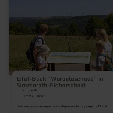
aussi une possibilité de barbecue et une pelouse. Lors des
plus
événements à la source, il est possible de se faire baptiser dans
sur
et de recevoir le titre de "cadet de l'Erft".
:
Eifel-
Blick
"Worbelescheed"
in
Simmerath-
Eicherscheid
Eifel-Blick "Worbelescheed" in
Simmerath-Eicherscheid
Simmerath
Ouvert aujourd'hui
Une vue panoramique fantastique sur le paysage de l'Eifel.