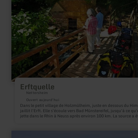
sur
:
Erftquelle
Erftquelle
Nettersheim
Ouvert aujourd'hui
Dans le petit village de Holzmülheim, juste en dessous du Him
jaillit l'Erft. Elle s'écoule vers Bad Münstereifel, jusqu'à ce qu'
jette dans le Rhin à Neuss après environ 100 km. La source a é
encadrée par la communauté du village avec des pierres natur
On y trouve également une petite statue de Jean Népomucène
vénéré comme le saint des ponts et censé protéger des danger
en
l'eau. À proximité immédiate se trouve un terrain de jeux, où il y a
savoir