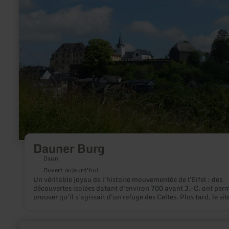
sur
:
Dauner
Burg
Dauner Burg
Daun
Ouvert aujourd'hui
Un véritable joyau de l'histoire mouvementée de l'Eifel : des
découvertes isolées datant d'environ 700 avant J.-C. ont perm
prouver qu'il s'agissait d'un refuge des Celtes. Plus tard, le sit
été occupé par une forteresse romaine, comme le prouve la
découverte d'un monument funéraire.
en