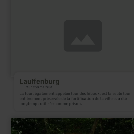
savoir
plus
sur
:
Lauffenburg
Lauffenburg
Münstermaifeld
La tour, également appelée tour des hiboux, est la seule tour
entièrement préservée de la fortification de la ville et a été
longtemps utilisée comme prison.
en
savoir
plus