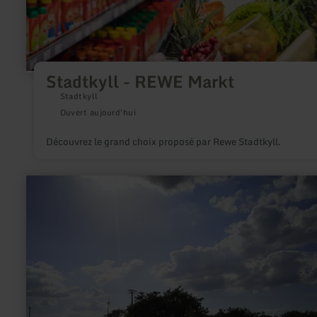
Stadtkyll - REWE Markt
Stadtkyll
Ouvert aujourd'hui
Découvrez le grand choix proposé par Rewe Stadtkyll.
en
savoir
plus
sur
:
Wohnmobil
Stellplätze
Obstwiese
Idesheim