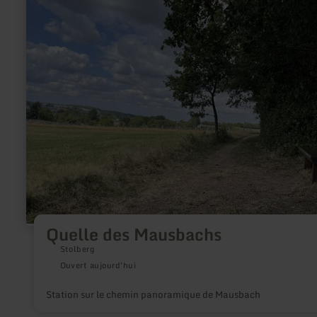
sur
:
Quelle
des
Mausbachs
Quelle des Mausbachs
Stolberg
Ouvert aujourd'hui
Station sur le chemin panoramique de Mausbach