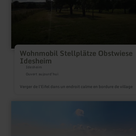
Wohnmobil Stellplätze Obstwiese
Idesheim
Idesheim
Ouvert aujourd'hui
Verger de l'Eifel dans un endroit calme en bordure de village
en
savoir
plus
sur
:
Keltischer
Ringwall