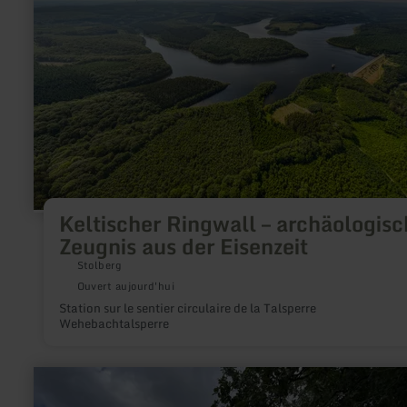
–
archäologisches
Zeugnis
aus
der
Eisenzeit
Keltischer Ringwall – archäologisc
Zeugnis aus der Eisenzeit
Stolberg
Ouvert aujourd'hui
Station sur le sentier circulaire de la Talsperre
Wehebachtalsperre
en
savoir
plus