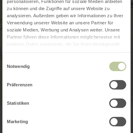
personalisieren, Funktionen für soziale Medien anbieten
zu können und die Zugriffe auf unsere Website zu
analysieren. Außerdem geben wir Informationen zu Ihrer
Verwendung unserer Website an unsere Partner für
soziale Medien, Werbung und Analysen weiter. Unsere
Partner führen diese Informationen möglicherweise mit
weiteren Daten zusammen, die Sie ihnen bereitgestellt
haben oder die sie im Rahmen Ihrer Nutzung der Dienste
gesammelt haben.
Einwilligungsauswahl
Notwendig
Präferenzen
Statistiken
Kartoffeln - Erlebnisstation am Maifeld-Radweg
Am Radweg
56751 Polch
Marketing
Planifier votre arrivée
Afficher sur la carte