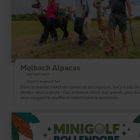
Molbach Alpacas
Hürtgenwald
Ouvert aujourd'hui
Dans le monde intact des lamas et des alpagas, il n'y a pas de
rendez-vous urgents ! Ces animaux câlins aux grands yeux br
vous coupent le souffle et ralentissent le quotidien.
en
savoir
plus
sur
:
Minigolfanlage