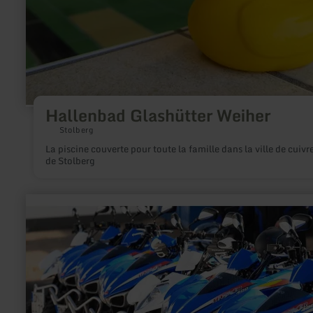
Hallenbad Glashütter Weiher
Stolberg
La piscine couverte pour toute la famille dans la ville de cuivr
de Stolberg
en
savoir
plus
sur
:
Nordeifelquad