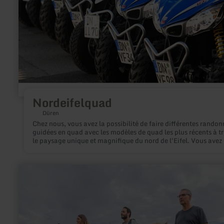
Nordeifelquad
Düren
Chez nous, vous avez la possibilité de faire différentes rando
guidées en quad avec les modèles de quad les plus récents à t
le paysage unique et magnifique du nord de l'Eifel. Vous avez 
possibilité de choisir entre différentes durées et différents
parcours.
en
savoir
plus
sur
:
Molbach
Alpacas