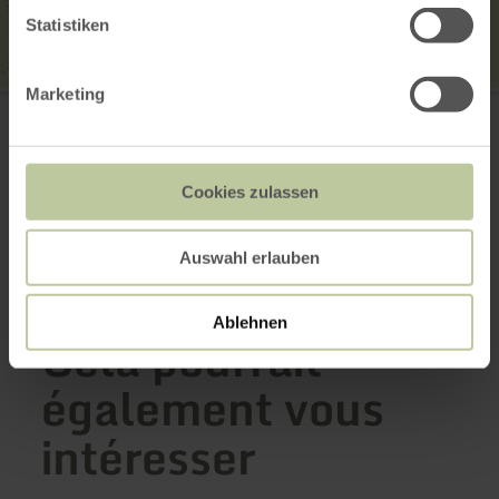
Statistiken
Marketing
Ortsgemeinde Reudelsterz
56727 Reudelsterz
E-mail
Site web
Cookies zulassen
Planifier votre arrivée
Afficher sur la carte
Auswahl erlauben
Ablehnen
Cela pourrait
également vous
intéresser