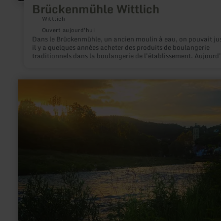
Brückenmühle Wittlich
Wittlich
Ouvert aujourd'hui
Dans le Brückenmühle, un ancien moulin à eau, on pouvait ju
il y a quelques années acheter des produits de boulangerie
traditionnels dans la boulangerie de l'établissement. Aujourd'
la boucle de découverte Eifelsteig Mühlenroute passe directe
devant l'ancien bâtiment du moulin.
en
savoir
plus
sur
:
Pfarrkirche
St.
Michael
Bollendorf