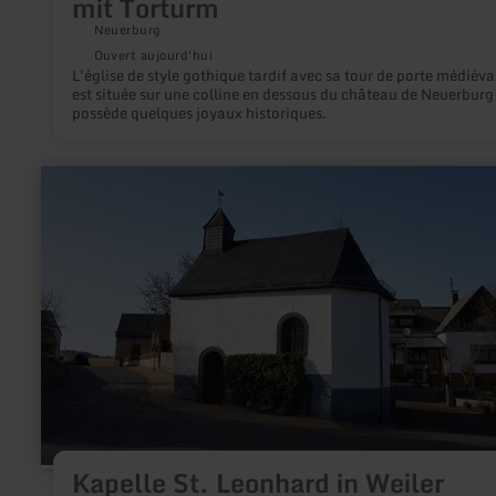
mit Torturm
Neuerburg
Ouvert aujourd'hui
L'église de style gothique tardif avec sa tour de porte médiéva
est située sur une colline en dessous du château de Neuerburg
possède quelques joyaux historiques.
en
savoir
plus
sur
:
Kapelle
St.
Leonhard
in
Weiler
Kapelle St. Leonhard in Weiler