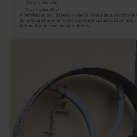
Weiler Vordereifel
Ouvert aujourd'hui
À l'entrée sud du village de Weiler (à l'angle de la Großstraße 
de la Hauptstraße) se trouve la petite chapelle St. Leonhard, 
bâtiment simple en moellons plâtrés.
en
savoir
plus
sur
:
Brückenmühle
Wittlich