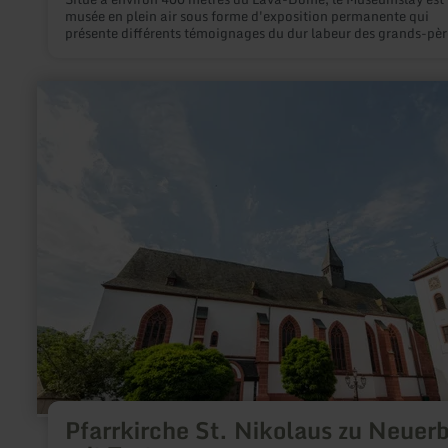
musée en plein air sous forme d'exposition permanente qui
présente différents témoignages du dur labeur des grands-pèr
sur l'ancien site minier.
en
savoir
plus
sur
:
Pfarrkirche
St.
Nikolaus
zu
Neuerburg
mit
Torturm
Pfarrkirche St. Nikolaus zu Neuer