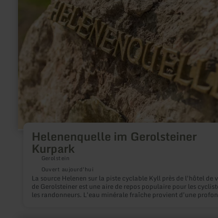
:
Helenenquelle
im
Gerolsteiner
Kurpark
Helenenquelle im Gerolsteiner
Kurpark
Gerolstein
Ouvert aujourd'hui
La source Helenen sur la piste cyclable Kyll près de l'hôtel de v
de Gerolsteiner est une aire de repos populaire pour les cyclist
les randonneurs. L'eau minérale fraîche provient d'une profo
de rd. 90 m et peut être bu gratuitement d'avril à octobre au r
en laiton. Ici, il vaut la peine de faire une pause et le parc est