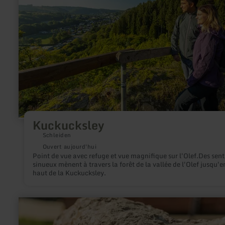
Kuckucksley
Kuckucksley
Schleiden
Ouvert aujourd'hui
Point de vue avec refuge et vue magnifique sur l'Olef.Des sent
sinueux mènent à travers la forêt de la vallée de l'Olef jusqu'e
haut de la Kuckucksley.
en
savoir
plus
sur