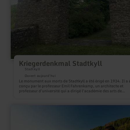
Kriegerdenkmal Stadtkyll
Stadtkyll
Ouvert aujourd'hui
Le monument aux morts de Stadtkyll a été érigé en 1934. Il a 
conçu par le professeur Emil Fahrenkamp, un architecte et
professeur d'université qui a dirigé l'académie des arts de
Düsseldorf de 1937 à 1946. Il rend hommage aux 30 soldats 
Stadtkyll qui ont perdu la vie pendant la Première Guerre mon
Leurs noms sont gravés sur le sarcophage dans le caveau du
en
monument aux morts.
savoir
plus
sur
: