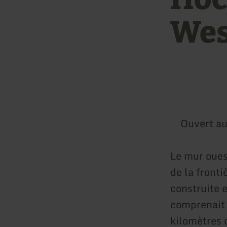
Wes
Ouvert au
Le mur ouest
de la fronti
construite e
comprenait 
kilomètres d