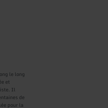
long le long
ée et
ste. Il
entaines de
sée pour la