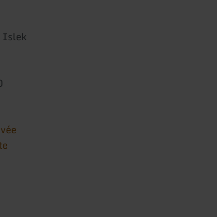
 Islek
0
ivée
te