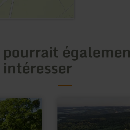
 pourrait égalemen
 intéresser
en
savoir
plus
sur
:
Hohe
Acht