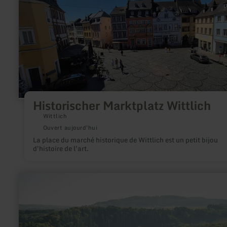
plus
sur
:
Historischer
Marktplatz
Wittlich
Historischer Marktplatz Wittlich
Wittlich
Ouvert aujourd'hui
La place du marché historique de Wittlich est un petit bijou
d'histoire de l'art.
en
savoir
plus
sur
:
Panoramablick
|