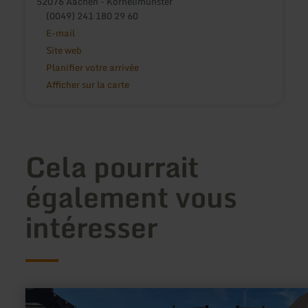
52076 Aachen - Kornelimünster
(0049) 241 180 29 60
E-mail
Site web
Planifier votre arrivée
Afficher sur la carte
Cela pourrait
également vous
intéresser
en
savoir