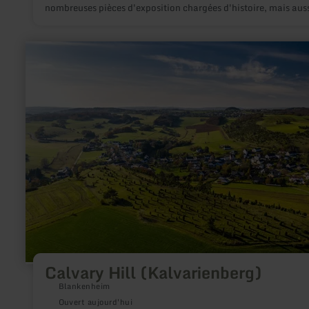
nombreuses pièces d'exposition chargées d'histoire, mais auss
des objets trouvés dans le passé proche, l'histoire locale prend
en
savoir
plus
sur
:
Calvary
Hill
(Kalvarienberg)
Calvary Hill (Kalvarienberg)
Blankenheim
Ouvert aujourd'hui