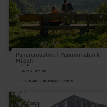
Panoramabank
Müsch
Panoramablick | Panoramabank
Müsch
Müsch
Ouvert aujourd'hui
Banc avec vue panoramique sur Müsch
en
savoir
plus
sur