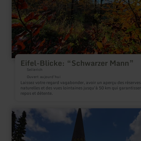
Eifel-Blicke: “Schwarzer Mann”
Sellerich
Ouvert aujourd'hui
Laissez votre regard vagabonder, avoir un aperçu des réserves
naturelles et des vues lointaines jusqu'à 50 km qui garantisse
repos et détente.
en
savoir
plus
sur
:
Kirche
St.