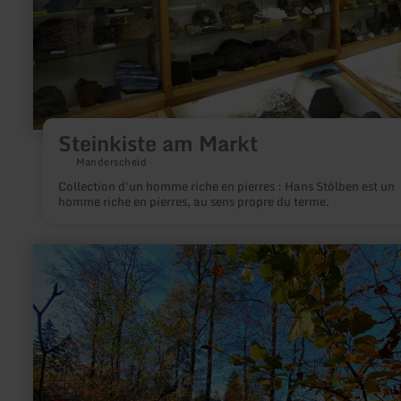
Steinkiste am Markt
Manderscheid
Collection d'un homme riche en pierres : Hans Stölben est un
homme riche en pierres, au sens propre du terme.
en
savoir
plus
sur
:
Eifel-
Blicke:
“Schwarzer
Mann”