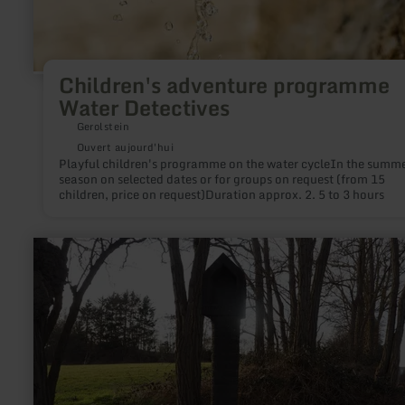
Children's adventure programme
Water Detectives
Gerolstein
Ouvert aujourd'hui
Playful children's programme on the water cycleIn the summ
season on selected dates or for groups on request (from 15
children, price on request)Duration approx. 2. 5 to 3 hours
en
savoir
plus
sur
:
Golokreuz