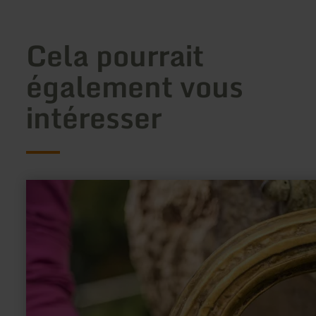
Cela pourrait
également vous
intéresser
en
savoir
plus
sur
:
Children's
adventure
programme
Water
Detectives