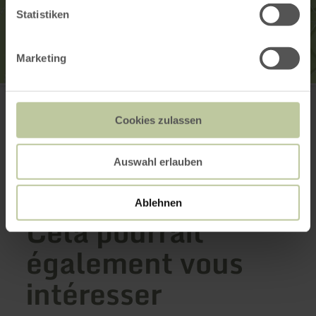
Statistiken
Marketing
Hammerwerk
Am Hammerwerk 23
52152 Simmerath-Hammer
Cookies zulassen
Planifier votre arrivée
Afficher sur la carte
Auswahl erlauben
Ablehnen
Cela pourrait
également vous
intéresser