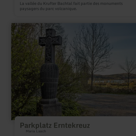
La vallée du Krufter Bachtal fait partie des monuments
paysagers du parc volcanique.
en
savoir
plus
sur
:
Parkplatz
Erntekreuz
Parkplatz Erntekreuz
Maria Laach