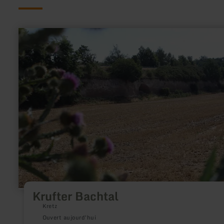
en
savoir
plus
sur
:
Krufter
Bachtal
Krufter Bachtal
Kretz
Ouvert aujourd'hui