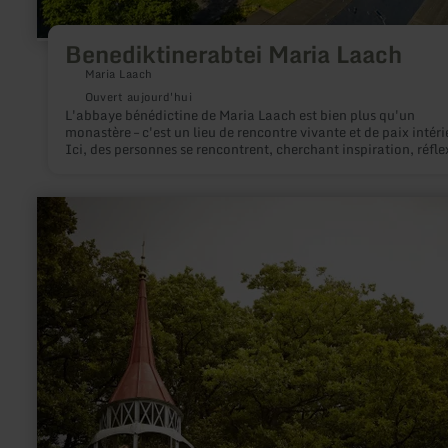
Benediktinerabtei Maria Laach
Maria Laach
Ouvert aujourd'hui
L'abbaye bénédictine de Maria Laach est bien plus qu'un
monastère – c'est un lieu de rencontre vivante et de paix intéri
Ici, des personnes se rencontrent, cherchant inspiration, réfle
ou tout simplement un moment de silence – et en même temps,
font l'expérience de la force spirituelle de ce lieu unique.
en
savoir
plus
sur
:
Hohenzollernturm