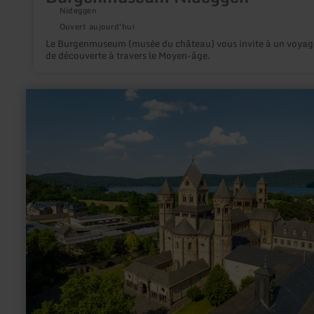
Nideggen
Ouvert aujourd'hui
Le Burgenmuseum (musée du château) vous invite à un voyag
de découverte à travers le Moyen-âge.
en
savoir
plus
sur
:
Benediktinerabtei
Maria
Laach