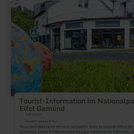
en
savoir
plus
sur
:
Tourist-
Information
im
Nationalpark
Eifel
Gemünd
Tourist-Information im Nationalpa
Eifel Gemünd
Schleiden
Ouvert aujourd'hui
Nous sommes ravis de vous accueillir dans le nouvel office de
tourisme, point d'information du parc national de Gemünd, si