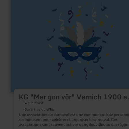
sur
:
KG
"Mer
gon
vör"
Vernich
1900
e.V.
KG "Mer gon vör" Vernich 1900 e
Weilerswist
Ouvert aujourd'hui
Une association de carnaval est une communauté de personne
se réunissent pour célébrer et organiser le carnaval. Ces
associations sont souvent actives dans des villes ou des région