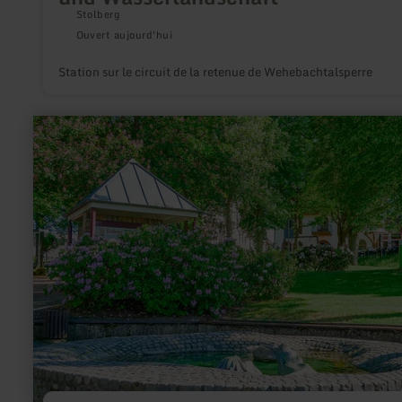
Stolberg
Ouvert aujourd'hui
Station sur le circuit de la retenue de Wehebachtalsperre
en
savoir
plus
sur
:
Luftkurort
Kelberg