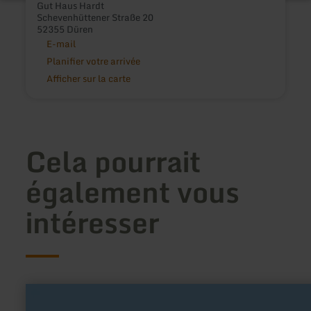
Gut Haus Hardt
Schevenhüttener Straße 20
52355 Düren
E-mail
Planifier votre arrivée
Afficher sur la carte
Cela pourrait
également vous
intéresser
en
savoir
plus