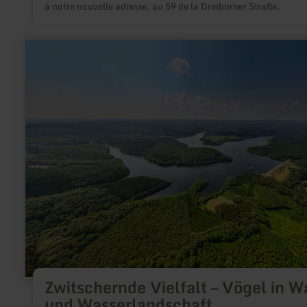
à notre nouvelle adresse, au 59 de la Dreiborner Straße.
en
savoir
plus
sur
:
Zwitschernde
Vielfalt
–
Vögel
in
Wald
und
Wasserlandschaft
Zwitschernde Vielfalt – Vögel in W
und Wasserlandschaft