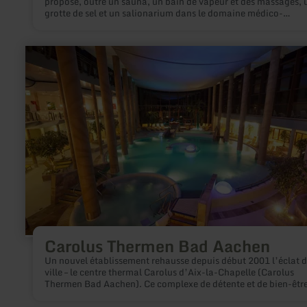
propose, outre un sauna, un bain de vapeur et des massages, 
grotte de sel et un salionarium dans le domaine médico-
thérapeutique pour certaines formes de maladies. Dans l'Anti
déjà, on attribuait au sel des propriétés bénéfiques pour la san
sel est précieux pour un mode de vie sain et est plus que jamai
en
utilisé comme remède maison pour le traitement de la peau et
savoir
voies respiratoires.
plus
sur
:
Carolus
Thermen
Bad
Aachen
Carolus Thermen Bad Aachen
Un nouvel établissement rehausse depuis début 2001 l’éclat d
ville – le centre thermal Carolus d’Aix-la-Chapelle (Carolus
Thermen Bad Aachen). Ce complexe de détente et de bien-être
revivre la tradition thermale d’Aix-la-Chapelle plus vieille qu