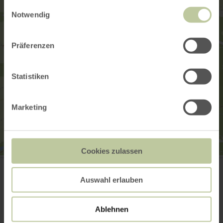
gesammelt haben.
Einwilligungsauswahl
Notwendig
Präferenzen
Statistiken
Marketing
Cookies zulassen
MEDIAN Klinik Daun-Thommener Höhe
Darscheid an der B257
54552 Darscheid
Auswahl erlauben
(0049) 6592 201699
E-mail
Ablehnen
Planifier votre arrivée