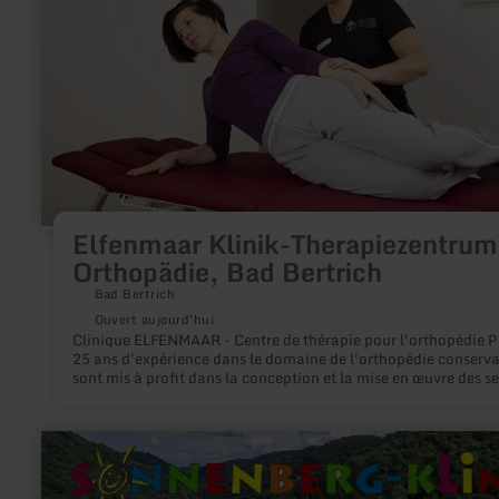
Therapiezentrum
für
Orthopädie,
Bad
Bertrich
Elfenmaar Klinik-Therapiezentrum
Orthopädie, Bad Bertrich
Bad Bertrich
Ouvert aujourd'hui
Clinique ELFENMAAR - Centre de thérapie pour l'orthopédie Plus de
25 ans d'expérience dans le domaine de l'orthopédie conserva
sont mis à profit dans la conception et la mise en œuvre des se
offerts par la clinique ELFENMAAR. Les patients de la clinique
bénéficient de cette expérience. L'offre est variée : mesures de
réadaptation ambulatoires/patientes, programmes individuel
en
prévention et de santé ou offres de thérapie ambulatoires, c
savoir
l'entraînement physique et sanitaire ou les remèdes
plus
physiothérapeutiques. L'acupuncture, l'ostéopathie et la thér
sur