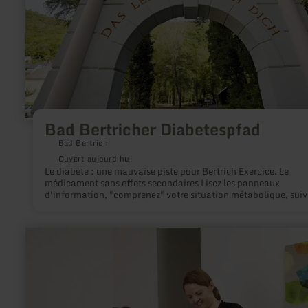
Bad Bertricher Diabetespfad
Bad Bertrich
Ouvert aujourd'hui
Le diabète : une mauvaise piste pour Bertrich Exercice. Le
médicament sans effets secondaires Lisez les panneaux
d'information, "comprenez" votre situation métabolique, suiv
votre chemin lentement et consciemment et découvrez de nou
perspectives. Conseil : demandez un conseil nutritionnel
professionnel individuel (contact : Essen mit Freude, Tél. 026
en
9139815, www.essen-mit-freude.de).
savoir
plus
sur
:
Elfenmaar
Klinik-