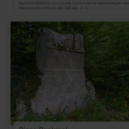
plusieurs brûleries qui ont été construites et exploitées par des
légionnaires romains dès 100 apr. J.-C.
en
savoir
plus
sur
:
Diana
Denkmal