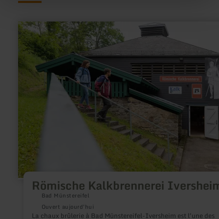
en
savoir
plus
sur
:
Römische
Kalkbrennerei
Iversheim
Römische Kalkbrennerei Ivershei
Bad Münstereifel
Ouvert aujourd'hui
La chaux brûlerie à Bad Münstereifel-Iversheim est l'une des