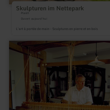
Skulpturen im Nettepark
Plaidt
Ouvert aujourd'hui
L'art à portée de main - Sculptures en pierre et en bois
en
savoir
plus
sur
:
Heimweberei-
Museum
Schalkenmehren