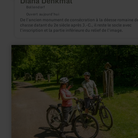
Diana Denkmal
Bollendorf
Ouvert aujourd'hui
De l'ancien monument de consécration à la déesse romaine de
chasse datant du 2e siècle après J.-C., il reste le socle avec
l'inscription et la partie inférieure du relief de l'image.
en
savoir
plus
sur
:
Skulpturen
im
Nettepark