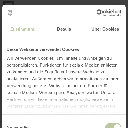
Loca
ma
posi
Rechercher un lieu
Ouvrir le filtre
CARTE INTERACTIVE
Zustimmung
Details
Über Cookies
Diese Webseite verwendet Cookies
Wir verwenden Cookies, um Inhalte und Anzeigen zu
personalisieren, Funktionen für soziale Medien anbieten
zu können und die Zugriffe auf unsere Website zu
analysieren. Außerdem geben wir Informationen zu Ihrer
Verwendung unserer Website an unsere Partner für
soziale Medien, Werbung und Analysen weiter. Unsere
Partner führen diese Informationen möglicherweise mit
weiteren Daten zusammen, die Sie ihnen bereitgestellt
haben oder die sie im Rahmen Ihrer Nutzung der Dienste
gesammelt haben.
Einwilligungsauswahl
Notwendig