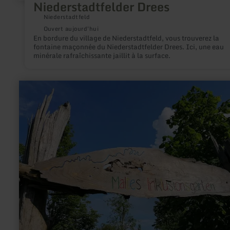
Niederstadtfelder Drees
Niederstadtfeld
Ouvert aujourd'hui
En bordure du village de Niederstadtfeld, vous trouverez la
fontaine maçonnée du Niederstadtfelder Drees. Ici, une eau
minérale rafraîchissante jaillit à la surface.
en
savoir
plus
sur
:
Aire
de
jeux
et
jardin
d'inclusion
Müsch