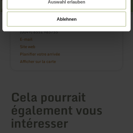
Auswahl erlauben
Naturpark Nordeifel e.V.
Ablehnen
Tiergartenstraße 70
54595 Prüm
(0049) 6551 985755
E-mail
Site web
Planifier votre arrivée
Afficher sur la carte
Cela pourrait
également vous
intéresser