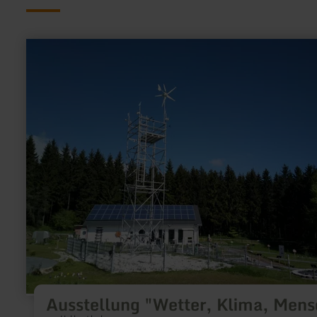
en
savoir
plus
sur
:
Ausstellung
"Wetter,
Klima,
Mensch"
Ausstellung "Wetter, Klima, Mens