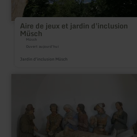
Aire de jeux et jardin d'inclusion
Müsch
Müsch
Ouvert aujourd'hui
Jardin d'inclusion Müsch
en
savoir
plus
sur
:
Les
groupes
de
tombeaux
de
Spangdahlem