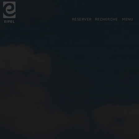
Retour
Aller au contenu principal
Aller à la recherche
Aller à la navigation principa
Aller au pied de page
à
la
page
RÉSERVER
RECHERCHE
MENU
d'accueil