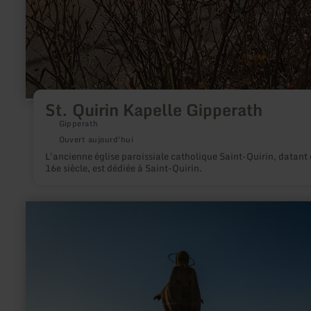
St. Quirin Kapelle Gipperath
Gipperath
Ouvert aujourd'hui
L'ancienne église paroissiale catholique Saint-Quirin, datant
16e siècle, est dédiée à Saint-Quirin.
en
savoir
plus
sur
:
Mariensäule
Waxweiler