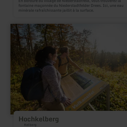
En bordure du village de Niederstadtfeld, vous trouverez la
fontaine maçonnée du Niederstadtfelder Drees. Ici, une eau
minérale rafraîchissante jaillit à la surface.
en
savoir
plus
sur
:
Hochkelberg
Hochkelberg
Kelberg