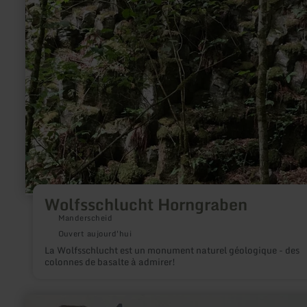
Wolfsschlucht
Horngraben
Wolfsschlucht Horngraben
Manderscheid
Ouvert aujourd'hui
La Wolfsschlucht est un monument naturel géologique - des
colonnes de basalte à admirer!
en