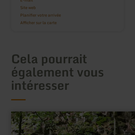
Site web
Planifier votre arrivée
Afficher sur la carte
Cela pourrait
également vous
intéresser
en
savoir
plus
sur
: