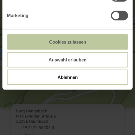
Marketing
Cookies zulassen
Auswahl erlauben
Ablehnen
Burg Hengebach
Mariawalder Straße 6
52396 Heimbach
+49 2473 55205 0
E-mail