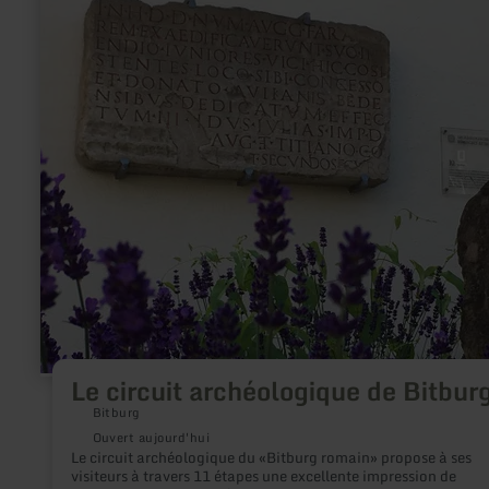
savoir
plus
sur
:
Le
circuit
archéologique
de
Bitburg
Le circuit archéologique de Bitbur
Bitburg
Ouvert aujourd'hui
Le circuit archéologique du «Bitburg romain» propose à ses
visiteurs à travers 11 étapes une excellente impression de