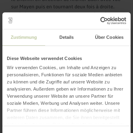
sur Mayen puis en tournant deux fois à droite.
Après le passage souterrain, vous arrivez à la
Mühlenstrasse. Tourner à droite, puis continuer
tout droit au carrefour et suivre le chemin
jusqu'à la mine romaine.
Zustimmung
Details
Über Cookies
Plus
Diese Webseite verwendet Cookies
Wir verwenden Cookies, um Inhalte und Anzeigen zu
d'informations
personalisieren, Funktionen für soziale Medien anbieten
zu können und die Zugriffe auf unsere Website zu
analysieren. Außerdem geben wir Informationen zu Ihrer
Verwendung unserer Website an unsere Partner für
soziale Medien, Werbung und Analysen weiter. Unsere
Heures d'ouverture
Partner führen diese Informationen möglicherweise mit
weiteren Daten zusammen, die Sie ihnen bereitgestellt
haben oder die sie im Rahmen Ihrer Nutzung der Dienste
gesammelt haben.