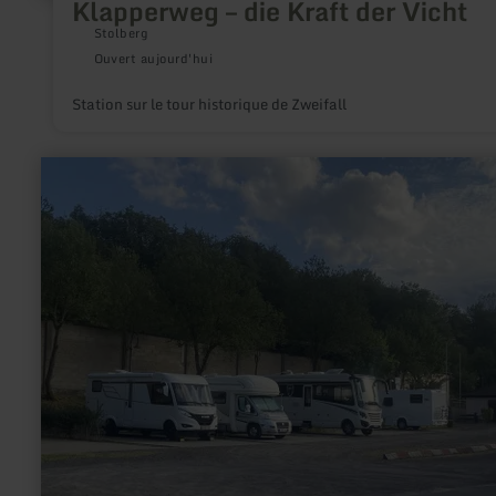
Klapperweg – die Kraft der Vicht
Stolberg
Ouvert aujourd'hui
Station sur le tour historique de Zweifall
en
savoir
plus
sur
:
Wohnmobilstellplatz
Oberzissen