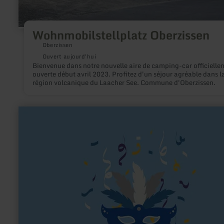
Wohnmobilstellplatz Oberzissen
Oberzissen
Ouvert aujourd'hui
Bienvenue dans notre nouvelle aire de camping-car officielle
ouverte début avril 2023. Profitez d'un séjour agréable dans l
région volcanique du Laacher See. Commune d'Oberzissen.
en
savoir
plus
sur
:
KG
"Mer
gon
vör"
Vernich
1900
e.V.