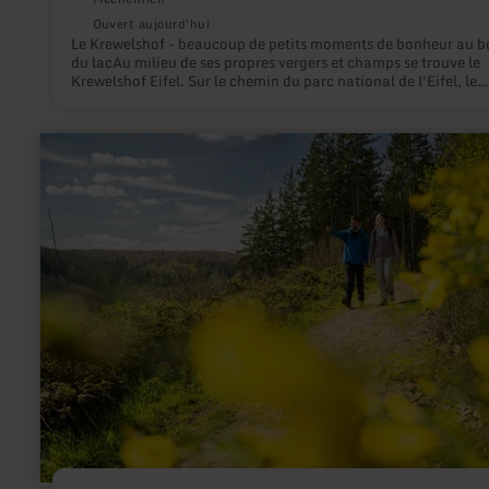
Ouvert aujourd'hui
Le Krewelshof - beaucoup de petits moments de bonheur au b
du lacAu milieu de ses propres vergers et champs se trouve le
Krewelshof Eifel. Sur le chemin du parc national de l'Eifel, le
Krewelshof offre de nombreux petits et grands moments de
bonheur à toute la famille.
en
savoir
plus
sur
:
Klapperweg
–
die
Kraft
der
Vicht