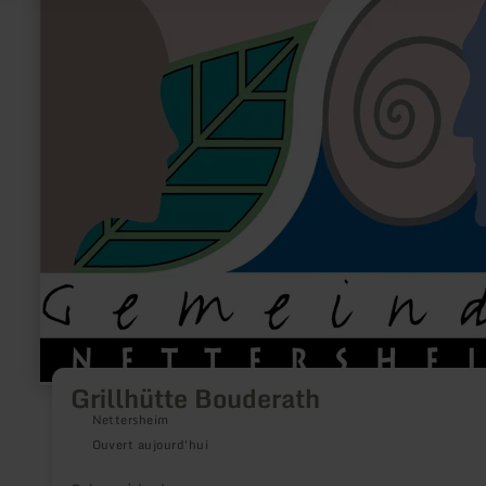
sur
:
Grillhütte
Bouderath
Grillhütte Bouderath
Nettersheim
Ouvert aujourd'hui