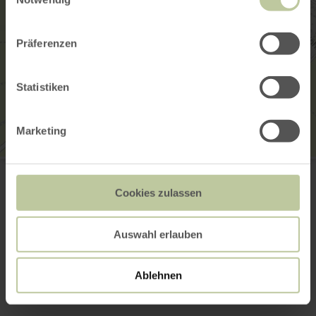
Präferenzen
Statistiken
Marketing
Burg Flamersheim
Sperberstrasse
53881 Euskirchen-Flamersheim
Cookies zulassen
(0049) 2255 945752
E-mail
Auswahl erlauben
Planifier votre arrivée
Afficher sur la carte
Ablehnen