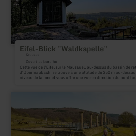
Eifel-Blick "Waldkapelle"
Kreuzau
Ouvert aujourd'hui
Cette vue de l'Eifel sur le Mausauel, au-dessus du bassin de r
d'Obermaubach, se trouve à une altitude de 250 m au-dessus
niveau de la mer et vous offre une vue en direction du nord (o
au-delà du bassin de retenue sur les dernières hauteurs de l'Ei
Nord avant le passage dans la Jülich-Zülpicher Börde.
en
savoir
plus
sur
:
Villa
romaine
de
Holsthum