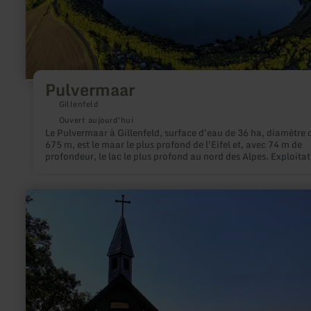
Pulvermaar
Gillenfeld
Ouvert aujourd'hui
Le Pulvermaar à Gillenfeld, surface d'eau de 36 ha, diamètre 
675 m, est le maar le plus profond de l'Eifel et, avec 74 m de
profondeur, le lac le plus profond au nord des Alpes. Exploita
de bains et de bateaux.
en
savoir
plus
sur
:
Eifel-
Blick
"Waldkapelle"