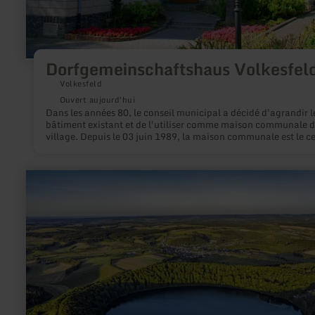
Dorfgemeinschaftshaus Volkesfel
Volkesfeld
Ouvert aujourd'hui
Dans les années 80, le conseil municipal a décidé d'agrandir l
bâtiment existant et de l'utiliser comme maison communale 
village. Depuis le 03 juin 1989, la maison communale est le c
de la vie du village.
en
savoir
plus
sur
:
Pulvermaar