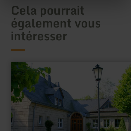
Cela pourrait
également vous
intéresser
en
savoir
plus
sur
:
Dorfgemeinschaftshaus
Volkesfeld