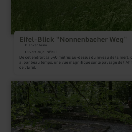
Eifel-Blick "Nonnenbacher Weg"
Blankenheim
Ouvert aujourd'hui
De cet endroit (à 540 mètres au-dessus du niveau de la mer), 
a, par beau temps, une vue magnifique sur le paysage de l'Ahr
de l'Eifel.
en
savoir
plus
sur
:
Cimetière
romain
"Weiler"