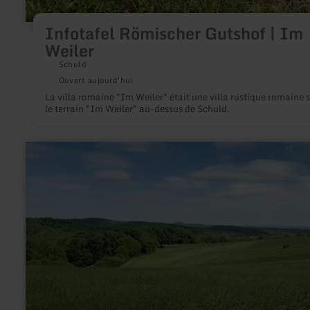
Infotafel Römischer Gutshof | Im
Weiler
Schuld
Ouvert aujourd'hui
La villa romaine "Im Weiler" était une villa rustique romaine 
le terrain "Im Weiler" au-dessus de Schuld.
en
savoir
plus
sur
:
Eifel-
Blick
"Nonnenbacher
Weg"