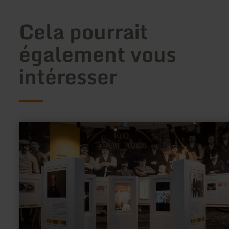
Cela pourrait
également vous
intéresser
en
savoir
plus
sur
:
Bitburger
Erlebniswelt