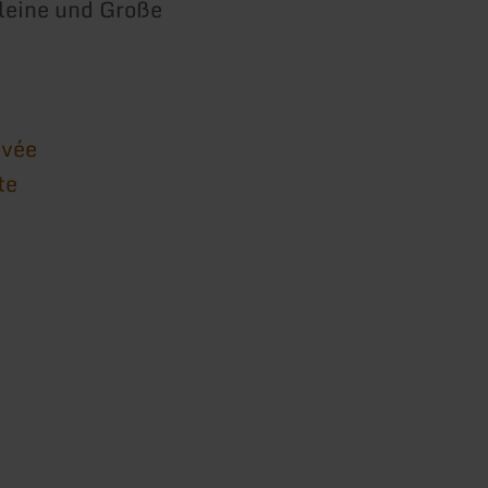
leine und Große
ivée
te