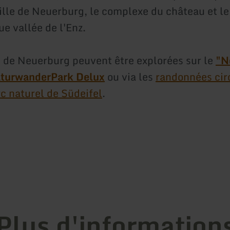
 ville de Neuerburg, le complexe du château et l
e vallée de l'Enz.
 de Neuerburg peuvent être explorées sur le
"N
turwanderPark Delux
ou via les
randonnées cir
rc naturel de Südeifel
.
Plus d'information