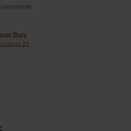
e paysage de
euer Burg
culaires 29
s