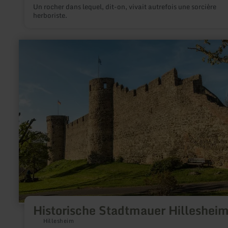
Un rocher dans lequel, dit-on, vivait autrefois une sorcière
herboriste.
en
savoir
plus
sur
:
Historische
Stadtmauer
Hillesheim
Historische Stadtmauer Hilleshei
Hillesheim