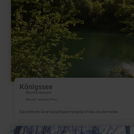
Königssee
Oberdürenbach
Ouvert aujourd'hui
Carrière de lave basaltique remplie d'eau souterraine.
en
savoir