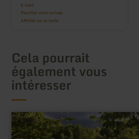
E-mail
Planifier votre arrivée
Afficher sur la carte
Cela pourrait
également vous
intéresser
en
savoir
plus
sur
:
Königssee