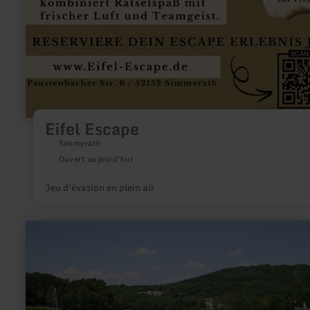
Eifel Escape
Simmerath
Ouvert aujourd'hui
Jeu d'évasion en plein air
en
savoir
plus
sur
:
Détendez-
vous
au