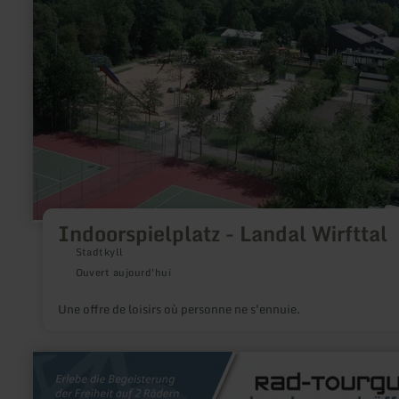
Landal
Wirfttal
Indoorspielplatz - Landal Wirfttal
Stadtkyll
Ouvert aujourd'hui
Une offre de loisirs où personne ne s'ennuie.
en
savoir
plus