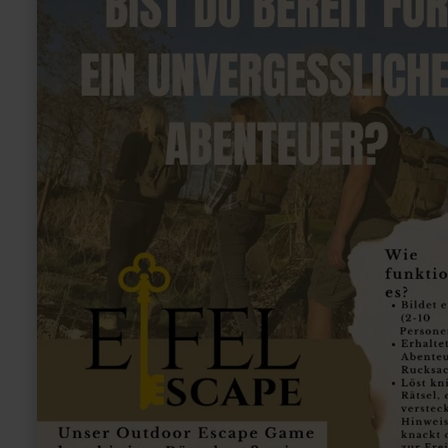
:
Eifel
Escape