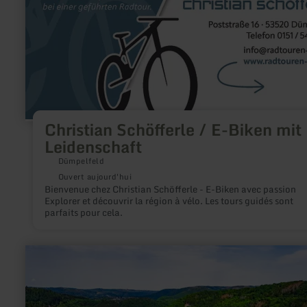
sur
:
Christian
Schöfferle
/
E-
Biken
mit
Leidenschaft
Christian Schöfferle / E-Biken mit
Leidenschaft
Dümpelfeld
Ouvert aujourd'hui
Bienvenue chez Christian Schöfferle - E-Biken avec passion
Explorer et découvrir la région à vélo. Les tours guidés sont
parfaits pour cela.
en
savoir
plus
sur
:
Rursee-