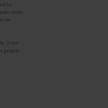
que la
lques-unes
he en
e, il est
es projets