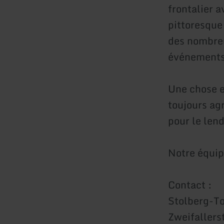
frontalier a
pittoresque
des nombreu
événements
Une chose e
toujours agr
pour le len
Notre équipe
Contact :
Stolberg-To
Zweifallers