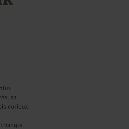
 plus
tés, sa
ois curieux.
 triangle