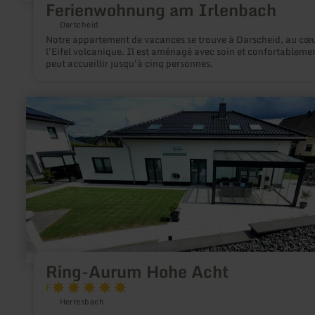
Ferienwohnung am Irlenbach
Darscheid
Notre appartement de vacances se trouve à Darscheid, au cœu
l'Eifel volcanique. Il est aménagé avec soin et confortablemen
peut accueillir jusqu'à cinq personnes.
en
savoir
plus
sur
:
Ring-
Aurum
Hohe
Acht
Ring-Aurum Hohe Acht
F
Herresbach