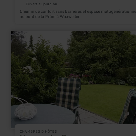
Ouvert aujourd'hui
Chemin de confort sans barrières et espace multigénérationne
au bord de la Prüm à Waxweiler
en
savoir
plus
sur
:
Haus
an
der
Rur
CHAMBRES D'HÔTES