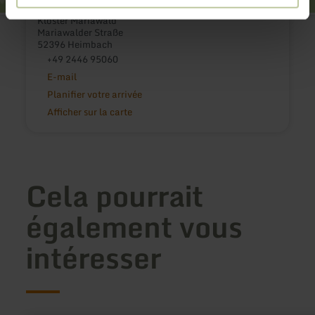
Kloster Mariawald
Mariawalder Straße
52396 Heimbach
+49 2446 95060
E-mail
Planifier votre arrivée
Afficher sur la carte
Cela pourrait
également vous
intéresser