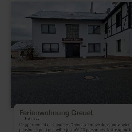
en
savoir
plus
sur
:
Ferienwohnung
Greuel
Ferienwohnung Greuel
Heimbach
L'appartement de vacances Greuel se trouve dans une ancien
pension et peut accueillir jusqu'à 10 personnes. Notre appar