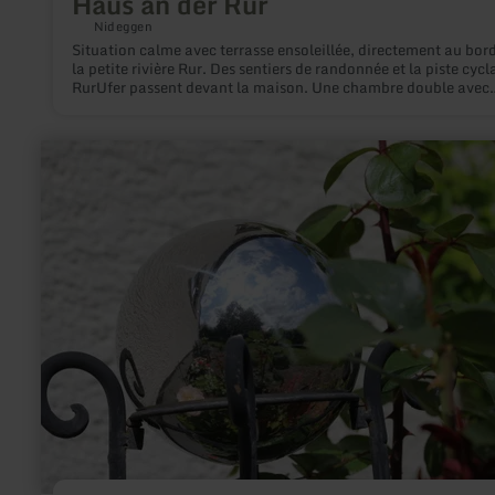
Haus an der Rur
Nideggen
Situation calme avec terrasse ensoleillée, directement au bor
la petite rivière Rur. Des sentiers de randonnée et la piste cycl
RurUfer passent devant la maison. Une chambre double avec
douche / WC, possibilité de réserver une deuxième chambre d
en option. Petit déjeuner copieux. Gare ferroviaire et piscine 
plein air sur place.
en
savoir
plus
sur
:
Ferienwohnung
am
Irlenbach