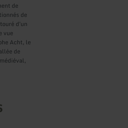
ment de
ctionnés de
ntouré d'un
e vue
ohe Acht, le
allée de
 médiéval,
s