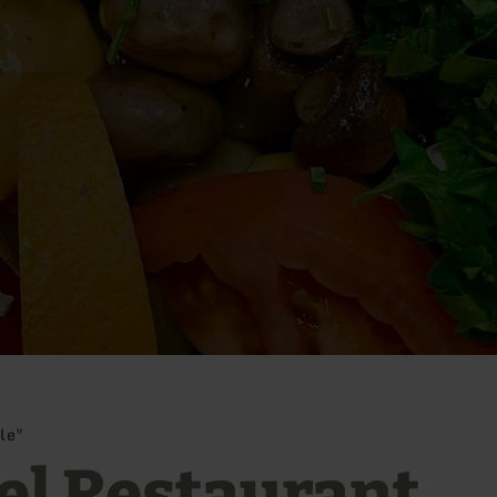
le"
el Restaurant