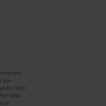
 excellent
ce que
e de l'Eifel
ffermühle
s et