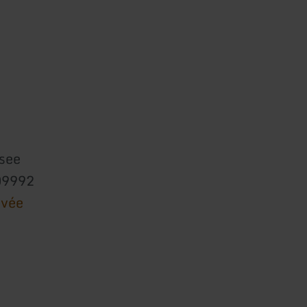
see
09992
ivée