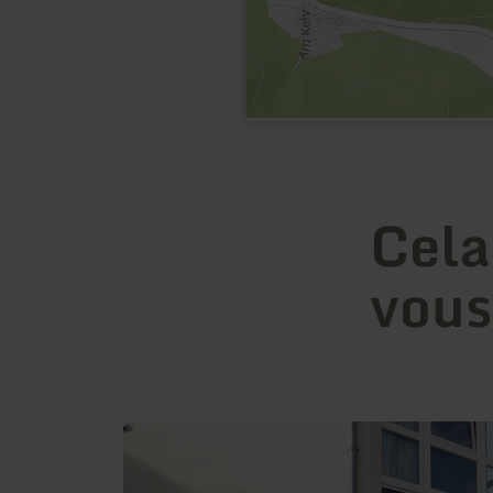
Cela
vous
en
savoir
plus
sur