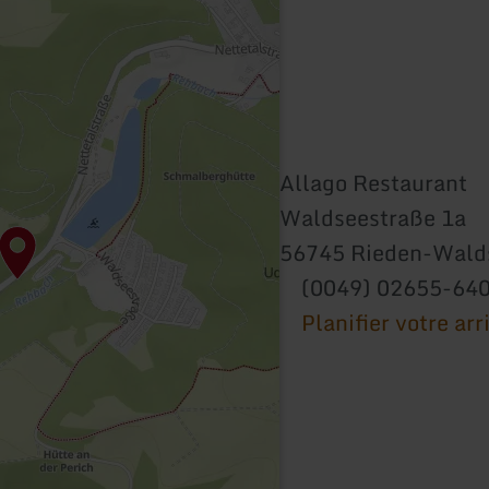
Allago Restaurant
Waldseestraße 1a
56745 Rieden-Wald
(0049) 02655-64
Planifier votre arr