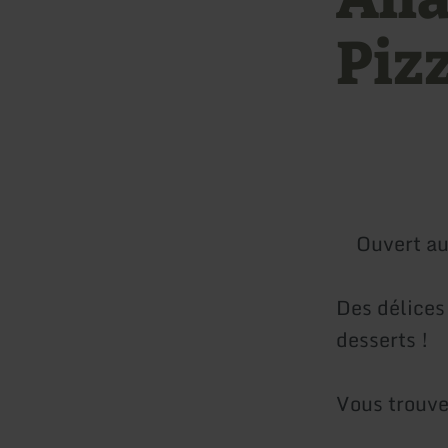
Piz
Ouvert au
Des délices 
desserts !
Vous trouv