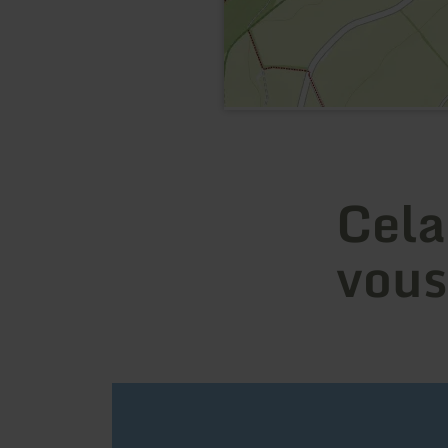
Cela
vous
en
savoir
plus
sur