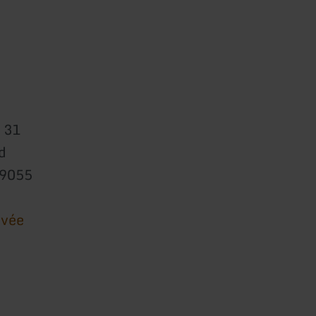
 31
d
49055
ivée