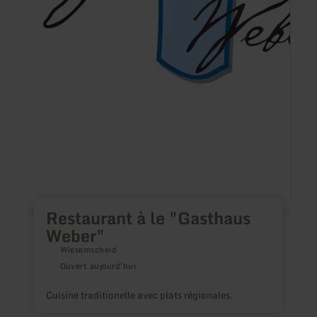
U
n
e
l
l
Restaurant à le "Gasthaus
Weber"
Wiesemscheid
Ouvert aujourd'hui
Cuisine traditionelle avec plats régionales.