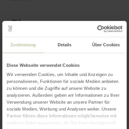
Plus
d'informations
Zustimmung
Details
Über Cookies
Diese Webseite verwendet Cookies
Heures d'ouverture
Wir verwenden Cookies, um Inhalte und Anzeigen zu
personalisieren, Funktionen für soziale Medien anbieten
Caractéristiques / Particularités
zu können und die Zugriffe auf unsere Website zu
analysieren. Außerdem geben wir Informationen zu Ihrer
Catégories
Verwendung unserer Website an unsere Partner für
soziale Medien, Werbung und Analysen weiter. Unsere
Partner führen diese Informationen möglicherweise mit
Impressions
weiteren Daten zusammen, die Sie ihnen bereitgestellt