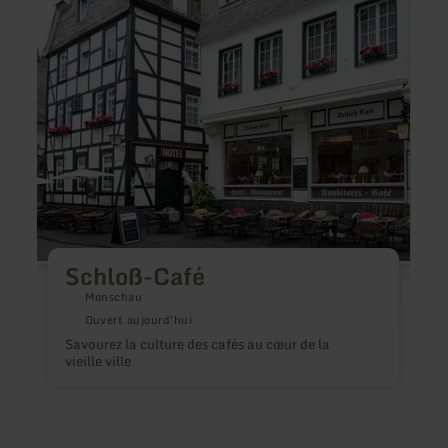
plus
plus
sur
sur
:
:
Schloß-
Pizzer
Café
Ristor
Calim
II
Schloß-Café
Monschau
Ouvert aujourd'hui
Savourez la culture des cafés au cœur de la
vieille ville
C