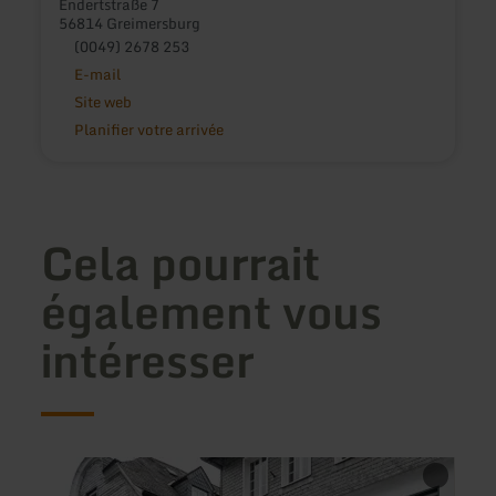
Endertstraße 7
56814 Greimersburg
(0049) 2678 253
E-mail
Site web
Planifier votre arrivée
Cela pourrait
également vous
intéresser
en
en
savoir
savoir